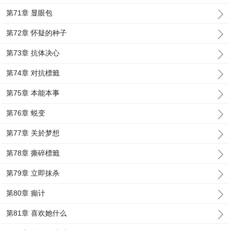
第71章 显眼包
第72章 怀疑的种子
第73章 抗体决心
第74章 对抗標籤
第75章 本能本事
第76章 蜕变
第77章 关於梦想
第78章 撕碎標籤
第79章 立即抹杀
第80章 癲计
第81章 喜欢她什么