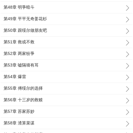
第48章 明爭暗斗
第49章 平平无奇姜花杉
第50章 跟绥尔做朋友吧
第51章 救或不救
第52章 两家纷爭
第53章 嘘隔墙有耳
第54章 爆雷
第55章 傅绥尔的选择
第56章 十三岁的救赎
第57章 苏家苏妙
第58章 渣算菜谋