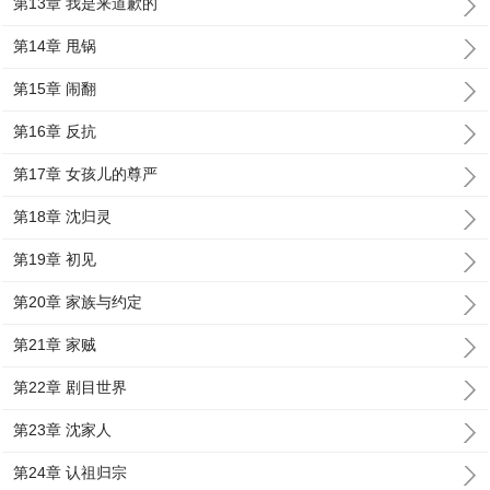
第13章 我是来道歉的
第14章 甩锅
第15章 闹翻
第16章 反抗
第17章 女孩儿的尊严
第18章 沈归灵
第19章 初见
第20章 家族与约定
第21章 家贼
第22章 剧目世界
第23章 沈家人
第24章 认祖归宗