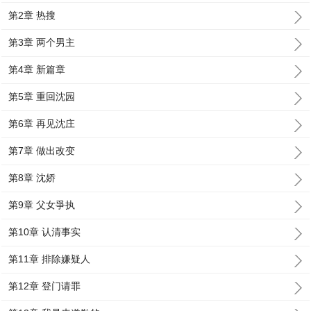
第2章 热搜
第3章 两个男主
第4章 新篇章
第5章 重回沈园
第6章 再见沈庄
第7章 做出改变
第8章 沈娇
第9章 父女爭执
第10章 认清事实
第11章 排除嫌疑人
第12章 登门请罪