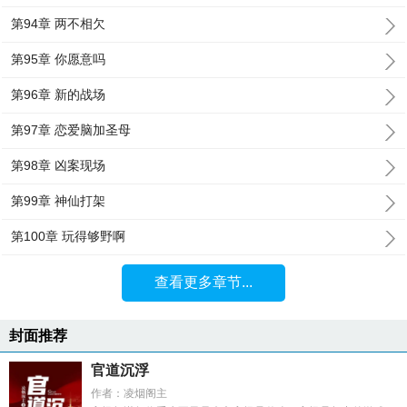
第94章 两不相欠
第95章 你愿意吗
第96章 新的战场
第97章 恋爱脑加圣母
第98章 凶案现场
第99章 神仙打架
第100章 玩得够野啊
查看更多章节...
封面推荐
官道沉浮
作者：凌烟阁主