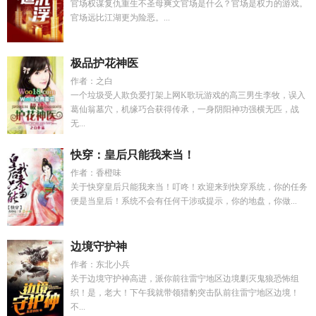
官场权谋复仇重生不圣母爽文官场是什么？官场是权力的游戏。
官场远比江湖更为险恶。...
极品护花神医
作者：之白
一个垃圾受人欺负爱打架上网K歌玩游戏的高三男生李牧，误入
葛仙翁墓穴，机缘巧合获得传承，一身阴阳神功强横无匹，战
无...
快穿：皇后只能我来当！
作者：香橙味
关于快穿皇后只能我来当！叮咚！欢迎来到快穿系统，你的任务
便是当皇后！系统不会有任何干涉或提示，你的地盘，你做...
边境守护神
作者：东北小兵
关于边境守护神高进，派你前往雷宁地区边境剿灭鬼狼恐怖组
织！是，老大！下午我就带领猎豹突击队前往雷宁地区边境！
不...