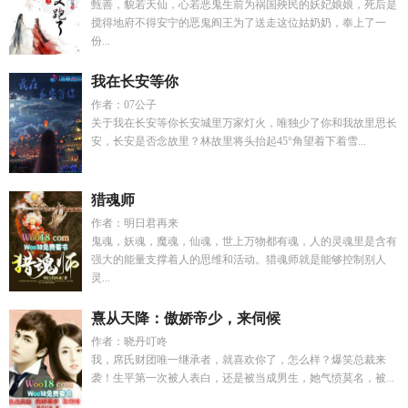
甄善，貌若天仙，心若恶鬼生前为祸国殃民的妖妃娘娘，死后是
搅得地府不得安宁的恶鬼阎王为了送走这位姑奶奶，奉上了一
份...
我在长安等你
作者：07公子
关于我在长安等你长安城里万家灯火，唯独少了你和我故里思长
安，长安是否念故里？林故里将头抬起45°角望着下着雪...
猎魂师
作者：明日君再来
鬼魂，妖魂，魔魂，仙魂，世上万物都有魂，人的灵魂里是含有
强大的能量支撑着人的思维和活动。猎魂师就是能够控制别人
灵...
熹从天降：傲娇帝少，来伺候
作者：晓丹叮咚
我，席氏财团唯一继承者，就喜欢你了，怎么样？爆笑总裁来
袭！生平第一次被人表白，还是被当成男生，她气愤莫名，被...