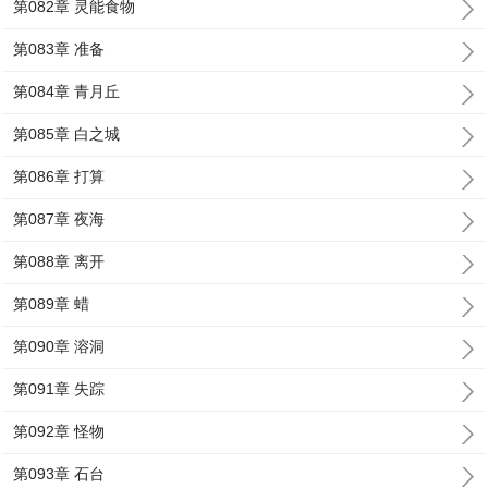
第082章 灵能食物
第083章 准备
第084章 青月丘
第085章 白之城
第086章 打算
第087章 夜海
第088章 离开
第089章 蜡
第090章 溶洞
第091章 失踪
第092章 怪物
第093章 石台