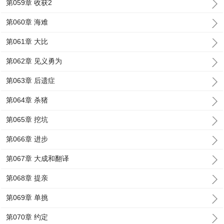
第059章 收获2
第060章 海难
第061章 大比
第062章 见义勇为
第063章 后遗症
第064章 杀猪
第065章 挖坑
第066章 进步
第067章 大成和翻译
第068章 提亲
第069章 单挑
第070章 约定