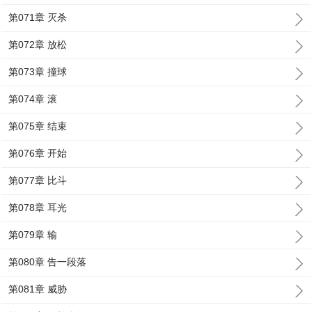
第071章 灭杀
第072章 放松
第073章 撞球
第074章 滚
第075章 结束
第076章 开始
第077章 比斗
第078章 耳光
第079章 输
第080章 告一段落
第081章 威胁