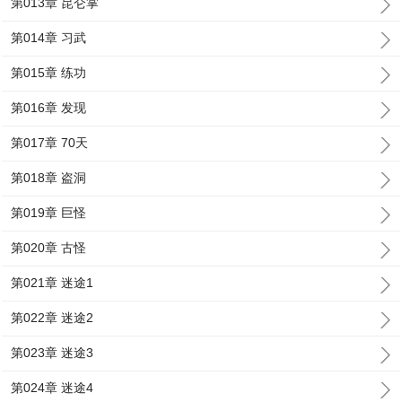
第013章 昆仑掌
第014章 习武
第015章 练功
第016章 发现
第017章 70天
第018章 盗洞
第019章 巨怪
第020章 古怪
第021章 迷途1
第022章 迷途2
第023章 迷途3
第024章 迷途4