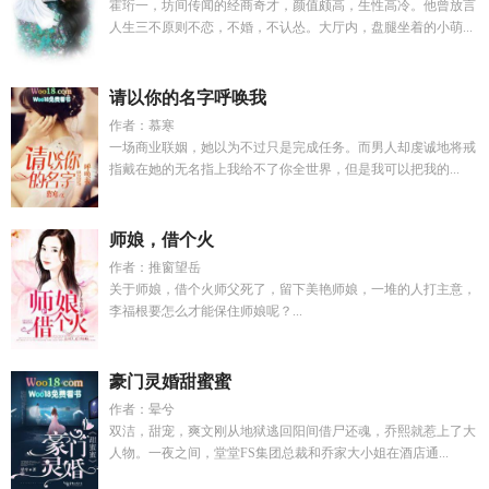
霍珩一，坊间传闻的经商奇才，颜值颇高，生性高冷。他曾放言
人生三不原则不恋，不婚，不认怂。大厅内，盘腿坐着的小萌...
请以你的名字呼唤我
作者：慕寒
一场商业联姻，她以为不过只是完成任务。而男人却虔诚地将戒
指戴在她的无名指上我给不了你全世界，但是我可以把我的...
师娘，借个火
作者：推窗望岳
关于师娘，借个火师父死了，留下美艳师娘，一堆的人打主意，
李福根要怎么才能保住师娘呢？...
豪门灵婚甜蜜蜜
作者：晕兮
双洁，甜宠，爽文刚从地狱逃回阳间借尸还魂，乔熙就惹上了大
人物。一夜之间，堂堂FS集团总裁和乔家大小姐在酒店通...