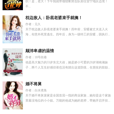
织！是，老大！下午我就带领猎豹突击队前往雷宁地区边境！
不...
枕边敌人：卧底老婆束手就擒！
作者：元久
关于枕边敌人卧底老婆束手就擒！四年前，安暖被丈夫送入火
海，却意外死里逃生。四年后，身为一级特工的安暖，因执行...
颠沛卑虐的温情
作者：18号街巷
他是高大魅力的33岁东北大叔，她是娇小可爱的20岁湖南湘妹
子，两个人互生好感但谁也没有踏出这道防线，在朋友的鼓励...
婚不将舅
作者：白水煮鱼
关于婚不将舅裴家是全国首屈一指的商业家族，她却是这个家族
里最没地位的小小姐。万能的他成为她的老师，带她开启开挂...