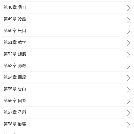
第48章 我们
第49章 冷酷
第50章 松口
第51章 教学
第52章 翅膀
第53章 勇敢
第54章 回应
第55章 告白
第56章 问答
第57章 圣殿
第58章 触碰