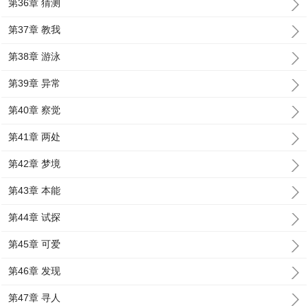
第36章 猜测
第37章 教我
第38章 游泳
第39章 异常
第40章 察觉
第41章 两处
第42章 梦境
第43章 本能
第44章 试探
第45章 可爱
第46章 发现
第47章 寻人