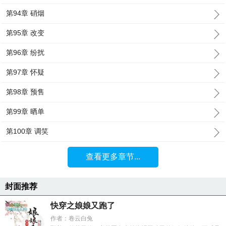
第94章 硝烟
第95章 改变
第96章 纷扰
第97章 怀疑
第98章 预售
第99章 晒单
第100章 调笑
查看更多章节...
封面推荐
快穿之娘娘又跑了
作者：卷云白兔