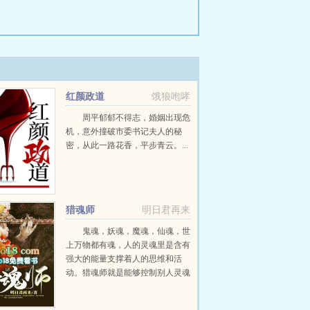
红颜政道
饿狼咆哮
周平郁郁不得志，婚姻出现危
机，意外撞破市委书记夫人的秘
密，从此一路花香，平步青云。...
猎魂师
明日君再来
鬼魂，妖魂，魔魂，仙魂，世
上万物都有魂，人的灵魂里是含有
强大的能量支撑着人的思维和活
动。猎魂师就是能够控制别人灵魂
的人
8226822682268226822682268226更