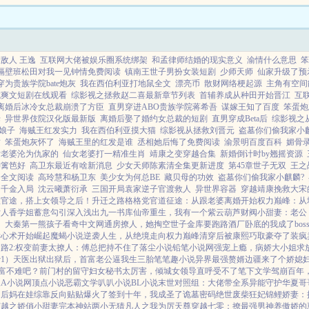
之白新书
..
敌人 王逸
互联网大佬被娱乐圈系统绑架
和孟律师结婚的现实意义
渝情什么意思
笨
隔壁班松田对我一见钟情免费阅读
镇南王世子男扮女装短剧
少师天师
仙家升级了预
穿为贵族学院bate炮灰
我在西伯利亚打地鼠全文
漂亮币
散财网络梗起源
主角有空间
成爽文短剧在线观看
综影视之拯救赵二喜最新章节列表
首辅养成从种田开始晋江
互
离婚后冰冷女总裁崩溃了方臣
直男穿进ABO贵族学院蒋希吾
谋嫁王知了百度
笨蛋炮
佬
异世界伎院汉化版最新版
离婚后娶了婚约女总裁的短剧
直男穿成Beta后
综影视之
娘子
海贼王红发实力
我在西伯利亚摸大猫
综影视从拯救刘晋元
盗墓你们偷我家小麒
质
笨蛋炮灰怀了
海贼王里的红发是谁
丞相她后悔了免费阅读
渝景明百度百科
媚骨
女老婆沦为仇家的
仙女老婆打一精准生肖
靖康之变穿越合集
新婚倒计时by翘摇资源
神篱笆好
高卫东最近有啥新消息
少女天师陈素清全集更新进度
第45章世子无双
王之
了全文阅读
高玲慧和杨卫东
美少女为何总BE
藏贝母的功效
盗墓你们偷我家小麒麟?
千金入局
沈云曦萧衍承
三国开局袁家逆子官渡救人
异世界容器
穿越靖康挽救大宋
娘
官途，搭上女领导之后！
升迁之路
格格党
官道征途：从跟老婆离婚开始
权力巅峰：从
女人香
学姐
蓄意勾引
深入浅出
九一书库
仙帝重生，我有一个紫云葫芦
财阀小甜妻：老公
）
大秦第一熊孩子
看奇中文网
通房撩人，她掏空世子金库要跑路
酒厂卧底的我成了bos
读心术开始崛起
魔蝎小说
逆袭人生，从绝境走向权力巅峰
清穿后被康熙巧取豪夺了
装疯
路2:权变
前妻太撩人：傅总把持不住了
落尘小说
铅笔小说网
强宠上瘾，病娇大小姐求
1）
天医出狱
出狱后，首富老公逼我生三胎
笔笔趣小说
异界最强赘婿
边疆来了个娇媳妇
富不难吧？
前门村的留守妇女
秘书太厉害，倾城女领导直呼受不了
笔下文学
驾崩百年
三A小说网
顶点小说
恶霸文学
叭叭小说
BL小说
末世对照组：大佬带全系异能守护华夏
哥
门后妈在娃综靠反向贴贴爆火了
签到十年，我成圣了
诡墓密码
绝世废柴狂妃
锦鲤娇妻：
穿越之娇俏小甜妻
完本神站
两小无猜
凡人之我为厉天尊
穿越七零：撩最强男神养傲娇的