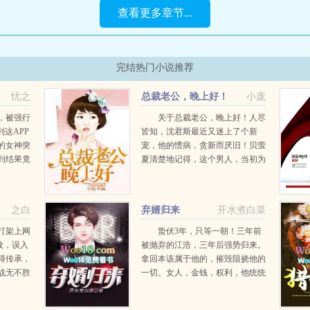
查看更多章节...
完结热门小说推荐
忧之
总裁老公，晚上好！
小庞
，被强行
关于总裁老公，晚上好！人尽
到这APP
皆知，沈君斯最近又迷上了个新
的女神突
宠，他的惯病，贪新而厌旧！贝萤
到结果竟
夏清楚地记得，这个男人，当初为
.
了得到她，究竟使用了多少不光彩
的手段。也有反抗过，可，最终的
结果是什么？她被沈君斯硬压在钢
之白
弃婿归来
开水煮白菜
琴上了，那一刻，百般屈辱，...
打架上网
蛰伏3年，只等一朝！三年前
牧，误入
被抛弃的江浩，三年后强势归来。
得传承，
拿回本该属于他的，摧毁阻挠他的
战无不胜
一切。女人，金钱，权利，他统统
更可驱鬼
要了！...
俘获无数