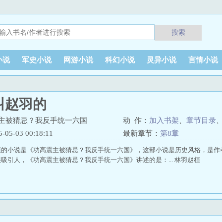
搜索
小说
军史小说
网游小说
科幻小说
灵异小说
言情小说
叫赵羽的
震主被猜忌？我反手统一六国
动 作：
加入书架
、
章节目录
5-03 00:18:11
最新章节：
第8章
桓的小说是《功高震主被猜忌？我反手统一六国》，这部小说是历史风格，是作
吸引人，《功高震主被猜忌？我反手统一六国》讲述的是：... 林羽赵桓