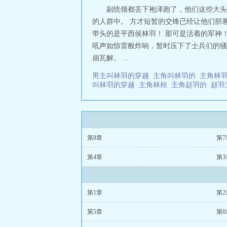
副统领都丢下袍泽跑了，他们这些大头
的人群中。 方才短暂的交锋已经让他们胆
带头的是平西侯林羽！ 那可是活着的军神
吼声如惊雷般炸响，暂时压下了士兵们的骚
崩瓦解。 ...
男主叫林羽的穿越
主角叫林羽的
主角林
叫林羽的穿越
主角林桓
主角赵羽的
赵羽
第8章
第7
第4章
第3
第1章
第2
第5章
第6