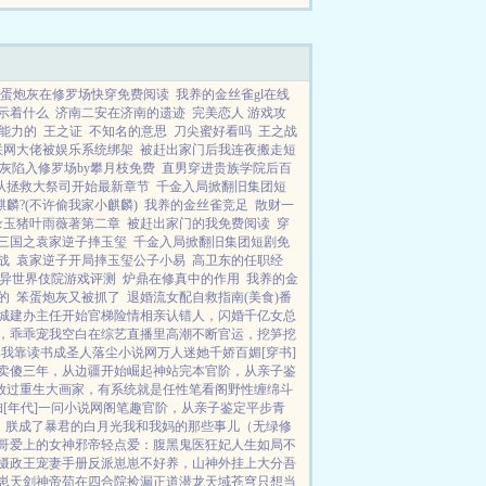
☆多☆章☆节...
蛋炮灰在修罗场快穿免费阅读
我养的金丝雀gl在线
示着什么
济南二安在济南的遗迹
完美恋人 游戏攻
能力的
王之证
不知名的意思
刀尖蜜好看吗
王之战
联网大佬被娱乐系统绑架
被赶出家门后我连夜搬走短
灰陷入修罗场by攀月枝免费
直男穿进贵族学院后百
从拯救大祭司开始最新章节
千金入局掀翻旧集团短
麟?(不许偷我家小麒麟)
我养的金丝雀竞足
散财一
录玉猪叶雨薇著第二章
被赶出家门的我免费阅读
穿
三国之袁家逆子摔玉玺
千金入局掀翻旧集团短剧免
战
袁家逆子开局摔玉玺公子小易
高卫东的任职经
异世界伎院游戏评测
炉鼎在修真中的作用
我养的金
的
笨蛋炮灰又被抓了
退婚流女配自救指南(美食)番
城建办主任开始
官梯险情
相亲认错人，闪婚千亿女总
，乖乖宠我
空白
在综艺直播里高潮不断
官运，挖笋挖
s
我靠读书成圣人
落尘小说网
万人迷她千娇百媚[穿书]
卖傻三年，从边疆开始崛起
神站完本
官阶，从亲子鉴
放过
重生大画家，有系统就是任性
笔看阁
野性缠绵
斗
[年代]
一问小说网
阁笔趣
官阶，从亲子鉴定平步青
，朕成了暴君的白月光
我和我妈的那些事儿（无绿修
哥爱上的女神
邪帝轻点爱：腹黑鬼医狂妃
人生如局
不
摄政王宠妻手册
反派崽崽不好养，山神外挂上大分
吾
崽
天剑神帝
苟在四合院捡漏
正道潜龙
天域苍穹
只想当