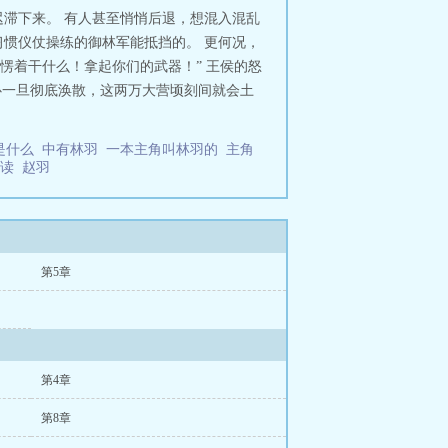
滞下来。 有人甚至悄悄后退，想混入混乱
惯仪仗操练的御林军能抵挡的。 更何况，
愣着干什么！拿起你们的武器！” 王侯的怒
心一旦彻底涣散，这两万大营顷刻间就会土
是什么
中有林羽
一本主角叫林羽的
主角
阅读
赵羽
第5章
第4章
第8章