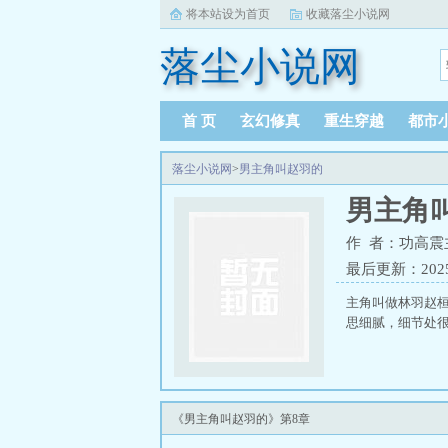
将本站设为首页
收藏落尘小说网
落尘小说网
首 页
玄幻修真
重生穿越
都市
落尘小说网
>
男主角叫赵羽的
男主角
作 者：功高
最后更新：2025-0
主角叫做林羽赵
思细腻，细节处很
《男主角叫赵羽的》第8章