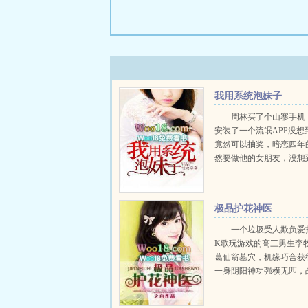
我用系统泡妹子
周林买了个山寨手机
安装了一个流氓APP没想
竟然可以抽奖，暗恋四年
然要做他的女朋友，没想
是更☆多☆章☆节18W18..
极品护花神医
一个垃圾受人欺负爱
K歌玩游戏的高三男生李
葛仙翁墓穴，机缘巧合获
一身阴阳神功强横无匹，
攻无不克，不但可医人，
神，救得无数美女佳人，