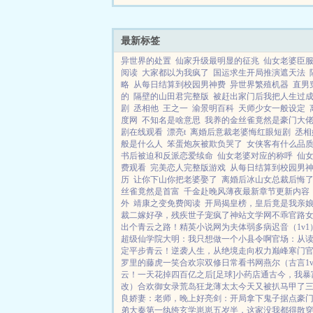
芳心，轻松搞笑YD爽。
期待您的支持！精↑彩↓收║.
最新标签
异世界的处置
仙家升级最明显的征兆
仙女老婆臣服
阅读
大家都以为我疯了
国运求生开局推演遮天法
略
从每日结算到校园男神费
异世界繁殖机器
直男
的
隔壁的山田君完整版
被赶出家门后我把人生过
剧
丞相他
王之一
渝景明百科
天师少女一般设定
度网
不知名是啥意思
我养的金丝雀竟然是豪门大
剧在线观看
漂亮t
离婚后意裁老婆悔红眼短剧
丞相
般是什么人
笨蛋炮灰被欺负哭了
女侠客有什么品
书后被迫和反派恋爱续命
仙女老婆对应的称呼
仙
费观看
完美恋人完整版游戏
从每日结算到校园男
历
让你下山你把老婆娶了
离婚后冰山女总裁后悔
丝雀竟然是首富
千金赴晚风薄夜最新章节更新内容
外
靖康之变免费阅读
开局揭皇榜，皇后竟是我亲
裁
二嫁好孕，残疾世子宠疯了
神站文学网
不乖
官路
出个青云之路！
精英小说网
为夫体弱多病
迟音（1v1
超级仙学院
大明：我只想做一个小县令啊
官场：从
定平步青云！
逆袭人生，从绝境走向权力巅峰
寒门官
罗里的藤虎一笑
合欢宗双修日常
看书网
燕尔（古言1v
云！
一天花掉四百亿之后[足球]
小药店通古今，我暴
改）
合欢御女录
荒岛狂龙
薄太太今天又被扒马甲了
良娇妻：老师，晚上好
亮剑：开局拿下鬼子据点
豪
弟大秦第一纨绔
玄学崽崽五岁半，这家没我都得散