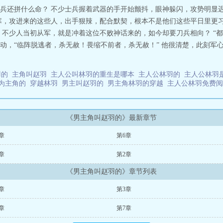
兵还拼什么命？ 不少士兵握着武器的手开始颤抖，眼神躲闪，攻势明显迟
寒，攻进来的这些人，出手狠辣，配合默契，根本不是他们这些平日里更习
！不少人当初从军，就是冲着这位不败神话来的，如今却要刀兵相向？ “都
动，“临阵脱逃者，杀无赦！畏缩不前者，杀无赦！” 他很清楚，此刻军
羽的
主角叫赵羽
主人公叫林羽的重生是哪本
主人公林羽的
主人公林羽
为主角的
穿越林羽
男主叫赵羽的
男主角林羽的穿越
主人公林羽免费
《男主角叫赵羽的》最新章节
章
第6章
章
第2章
《男主角叫赵羽的》章节列表
章
第3章
章
第7章