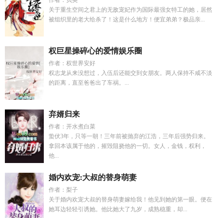
作者：贝英
关于重生空间之君上的无敌宠妃作为国际最强女特工的她，居然
被组织里的老大给杀了！这是什么地方！便宜弟弟？极品亲...
权巨星操碎心的爱情娱乐圈
作者：权世界安好
权志龙从来没想过，入伍后还能交到女朋友。两人保持不咸不淡
的距离，直至爸爸出了车祸。...
弃婿归来
作者：开水煮白菜
蛰伏3年，只等一朝！三年前被抛弃的江浩，三年后强势归来。
拿回本该属于他的，摧毁阻挠他的一切。女人，金钱，权利，
他...
婚内欢宠:大叔的替身萌妻
作者：梨子
关于婚内欢宠大叔的替身萌妻嫁给我！他见到她的第一眼。便在
她耳边轻轻引诱她。他比她大了九岁，成熟稳重，却...