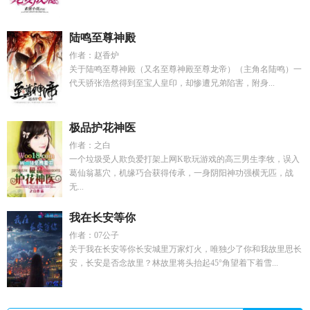
陆鸣至尊神殿
作者：赵香炉
关于陆鸣至尊神殿（又名至尊神殿至尊龙帝）（主角名陆鸣）一
代天骄张浩然得到至宝人皇印，却惨遭兄弟陷害，附身...
极品护花神医
作者：之白
一个垃圾受人欺负爱打架上网K歌玩游戏的高三男生李牧，误入
葛仙翁墓穴，机缘巧合获得传承，一身阴阳神功强横无匹，战
无...
我在长安等你
作者：07公子
关于我在长安等你长安城里万家灯火，唯独少了你和我故里思长
安，长安是否念故里？林故里将头抬起45°角望着下着雪...