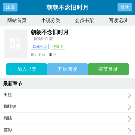
朝朝不念旧时月
注册
登录
网站首页
小说分类
会员书架
阅读记录
朝朝不念旧时月
樨瑰明月 著
其他小说
连载中
最近更新：
出征
更新时间：
2026-07-10 10:10:53
加入书架
开始阅读
章节目录
最新章节
出征
蝴蝶钗
蝴蝶
莲影