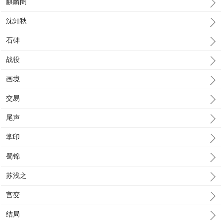
麒麟阁
沈知秋
石碑
战役
画境
交易
尾声
掌印
蜀锦
苏浅之
宫变
结局