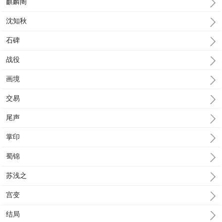
麒麟阁
沈知秋
石碑
战役
画境
交易
尾声
掌印
蜀锦
苏浅之
宫变
结局