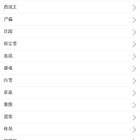
西戎王
尸儡
庄园
前尘雪
血战
摄魂
白雪
巫蛊
重围
霞萤
终局