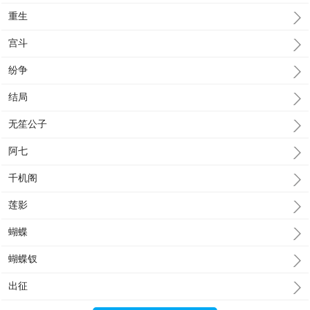
重生
宫斗
纷争
结局
无笙公子
阿七
千机阁
莲影
蝴蝶
蝴蝶钗
出征