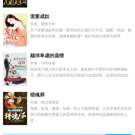
宠妻成奴
作者：卿青子衿
关于宠妻成奴和总裁一夜情后的正确打开方式。她跑，他追。她
遇到前男友纠缠，他搂着她的腰一脸好奇的问道身为现男...
颠沛卑虐的温情
作者：18号街巷
他是高大魅力的33岁东北大叔，她是娇小可爱的20岁湖南湘妹
子，两个人互生好感但谁也没有踏出这道防线，在朋友的鼓励...
猎魂师
作者：明日君再来
鬼魂，妖魂，魔魂，仙魂，世上万物都有魂，人的灵魂里是含有
强大的能量支撑着人的思维和活动。猎魂师就是能够控制别人
灵...