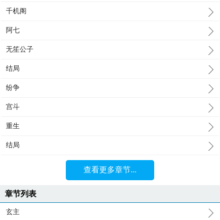
千机阁
阿七
无笙公子
结局
纷争
宫斗
重生
结局
查看更多章节...
章节列表
玄主