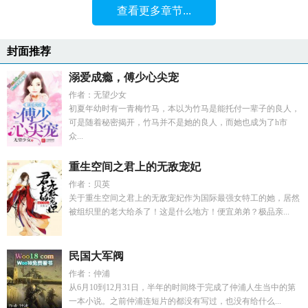
查看更多章节...
封面推荐
溺爱成瘾，傅少心尖宠
作者：无望少女
初夏年幼时有一青梅竹马，本以为竹马是能托付一辈子的良人，
可是随着秘密揭开，竹马并不是她的良人，而她也成为了h市
众...
重生空间之君上的无敌宠妃
作者：贝英
关于重生空间之君上的无敌宠妃作为国际最强女特工的她，居然
被组织里的老大给杀了！这是什么地方！便宜弟弟？极品亲...
民国大军阀
作者：仲浦
从6月10到12月31日，半年的时间终于完成了仲浦人生当中的第
一本小说。之前仲浦连短片的都没有写过，也没有给什么...