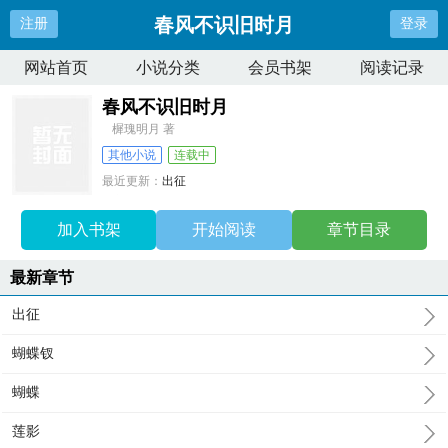
春风不识旧时月
注册
登录
网站首页
小说分类
会员书架
阅读记录
春风不识旧时月
樨瑰明月 著
其他小说
连载中
最近更新：
出征
更新时间：
2026-07-10 10:10:53
加入书架
开始阅读
章节目录
最新章节
出征
蝴蝶钗
蝴蝶
莲影