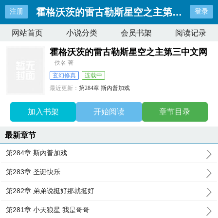
霍格沃茨的雷古勒斯星空之主第三中文网
注册
登录
网站首页
小说分类
会员书架
阅读记录
霍格沃茨的雷古勒斯星空之主第三中文网
佚名 著
玄幻修真
连载中
最近更新：
第284章 斯內普加戏
更新时间：
2026-06-14 14:16:51
加入书架
开始阅读
章节目录
最新章节
第284章 斯內普加戏
第283章 圣诞快乐
第282章 弟弟说挺好那就挺好
第281章 小天狼星 我是哥哥