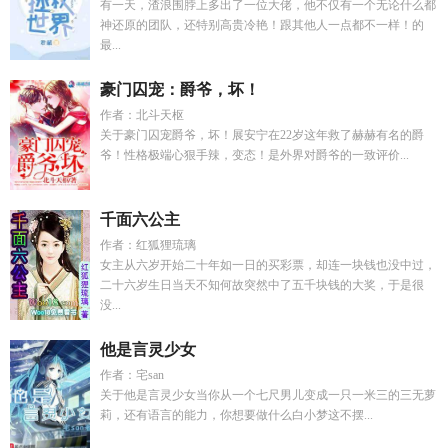
有一天，渣浪围脖上多出了一位大佬，他不仅有一个无论什么都
神还原的团队，还特别高贵冷艳！跟其他人一点都不一样！的
最...
豪门囚宠：爵爷，坏！
作者：北斗天枢
关于豪门囚宠爵爷，坏！展安宁在22岁这年救了赫赫有名的爵
爷！性格极端心狠手辣，变态！是外界对爵爷的一致评价...
千面六公主
作者：红狐狸琉璃
女主从六岁开始二十年如一日的买彩票，却连一块钱也没中过，
二十六岁生日当天不知何故突然中了五千块钱的大奖，于是很
没...
他是言灵少女
作者：宅san
关于他是言灵少女当你从一个七尺男儿变成一只一米三的三无萝
莉，还有语言的能力，你想要做什么白小梦这不摆...