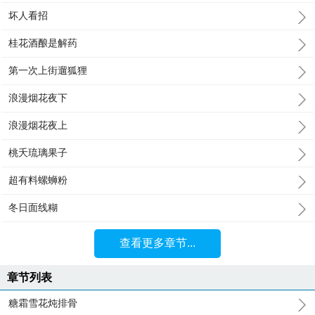
坏人看招
桂花酒酿是解药
第一次上街遛狐狸
浪漫烟花夜下
浪漫烟花夜上
桃夭琉璃果子
超有料螺蛳粉
冬日面线糊
查看更多章节...
章节列表
糖霜雪花炖排骨