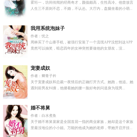
霍珩一，坊间传闻的经商奇才，颜值颇高，生性高冷。他曾放言
人生三不原则不恋，不婚，不认怂。大厅内，盘腿坐着的小萌...
我用系统泡妹子
作者：忧之
周林买了个山寨手机，被强行安装了一个流氓APP没想到这APP
竟然可以抽奖，暗恋四年的女神突然要做他的女朋友，没...
宠妻成奴
作者：卿青子衿
关于宠妻成奴和总裁一夜情后的正确打开方式。她跑，他追。她
遇到前男友纠缠，他搂着她的腰一脸好奇的问道身为现男...
婚不将舅
作者：白水煮鱼
关于婚不将舅裴家是全国首屈一指的商业家族，她却是这个家族
里最没地位的小小姐。万能的他成为她的老师，带她开启开挂...