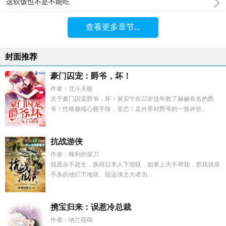
这软饭也不是不能吃
查看更多章节...
封面推荐
豪门囚宠：爵爷，坏！
作者：北斗天枢
关于豪门囚宠爵爷，坏！展安宁在22岁这年救了赫赫有名的爵
爷！性格极端心狠手辣，变态！是外界对爵爷的一致评价...
抗战游侠
作者：锋利的柴刀
我愿永不超生，换得日本人下地狱，如果上天不帮我，那我就亲
手杀的他们下地狱。陆远侠之大者为...
携宝归来：误惹冷总裁
作者：纳兰萌萌