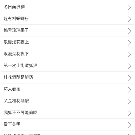
冬日面线糊
超有料螺蛳粉
桃夭琉璃果子
浪漫烟花夜上
浪漫烟花夜下
第一次上街遛狐狸
桂花酒酿是解药
坏人看招
又是桂花酒酿
我狐王不可能偷吃
殿下英明