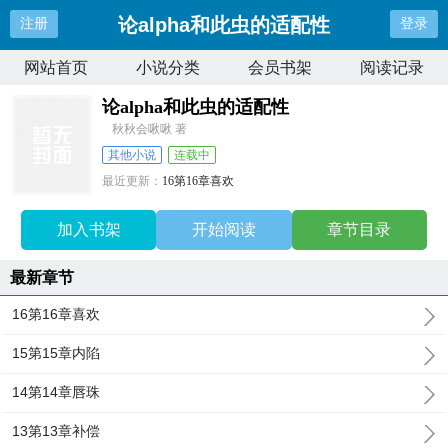
论alpha和此虫的适配性
注册
登录
网站首页
小说分类
会员书架
阅读记录
论alpha和此虫的适配性
秋秋会啾啾 著
其他小说
连载中
最近更新：
16第16章喜欢
更新时间：
2026-06-12 02:39:06
加入书架
开始阅读
章节目录
最新章节
16第16章喜欢
15第15章内陷
14第14章唇珠
13第13章补偿