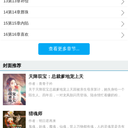
13第13章补偿
14第14章唇珠
15第15章内陷
16第16章喜欢
查看更多章节...
封面推荐
天降双宝：总裁爹地宠上天
作者：青青子衿
关于天降双宝总裁爹地宠上天因被亲生母亲算计，她失身给一个
陌生人。四年后，一对龙凤胎闪亮登场。陆余情忙着赚奶粉...
猎魂师
作者：明日君再来
鬼魂，妖魂，魔魂，仙魂，世上万物都有魂，人的灵魂里是含有