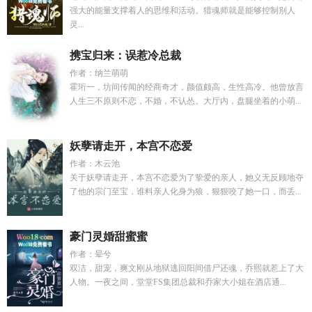
强大的能量支撑着人的思维和活动。猎魂师就是能够控制别人
灵...
携宝归来：误惹冷总裁
作者：纳兰萌萌
霍珩一，坊间传闻的经商奇才，颜值颇高，生性高冷。他曾放言
人生三不原则不恋，不婚，不认怂。大厅内，盘腿坐着的小萌...
妖孽请走开，本宫不恋爱
作者：木云池
关于妖孽请走开，本宫不恋爱为了挚爱的亲人，她义无反顾地夺
了他的宗门至宝，谁料亲人化身为狼，狠狠咬了她一口，而丢...
豪门灵婚甜蜜蜜
作者：晕兮
双洁，甜宠，爽文刚从地狱逃回阳间借尸还魂，乔熙就惹上了大
人物。一夜之间，堂堂FS集团总裁和乔家大小姐在酒店通...