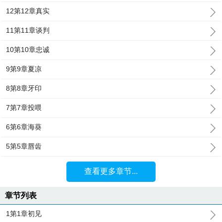
12第12章真实
11第11章谈判
10第10章忠诚
9第9章夏凉
8第8章牙印
7第7章投喂
6第6章海葵
5第5章唇齿
查看更多章节...
章节列表
1第1章初见