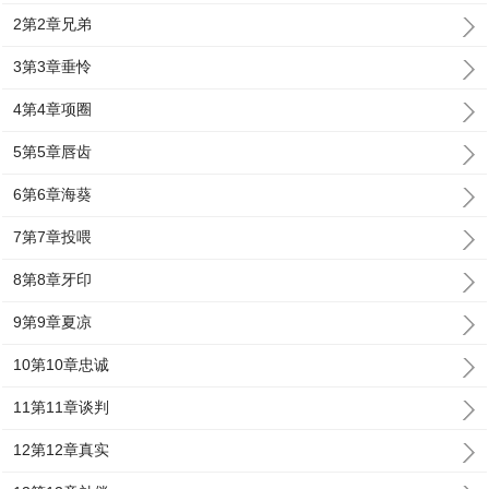
2第2章兄弟
3第3章垂怜
4第4章项圈
5第5章唇齿
6第6章海葵
7第7章投喂
8第8章牙印
9第9章夏凉
10第10章忠诚
11第11章谈判
12第12章真实