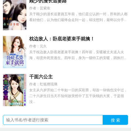
顾少的漫长追妻路
作者：芸紫依
关于顾少的漫长追妻路五年前，他们是公认的一对，所有的人都
看好他们，认为他们最终会走到一起，却没想到，最终以分手...
枕边敌人：卧底老婆束手就擒！
作者：元久
关于枕边敌人卧底老婆束手就擒！四年前，安暖被丈夫送入火
海，却意外死里逃生。四年后，身为一级特工的安暖，因执行...
千面六公主
作者：红狐狸琉璃
女主从六岁开始二十年如一日的买彩票，却连一块钱也没中过，
二十六岁生日当天不知何故突然中了五千块钱的大奖，于是很
没...
搜 索