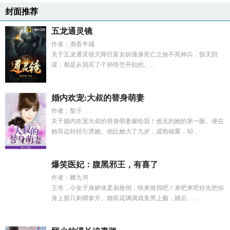
封面推荐
五龙通灵镜
作者：酒香半城
关于五龙通灵镜天降巨富女妖缠身死亡之旅不死神兵，惊天阴
谋，都是从我买了个孙悟空开始的。...
婚内欢宠:大叔的替身萌妻
作者：梨子
关于婚内欢宠大叔的替身萌妻嫁给我！他见到她的第一眼。便在
她耳边轻轻引诱她。他比她大了九岁，成熟稳重，却...
爆笑医妃：腹黑邪王，有喜了
作者：卿九书
王爷，小女子身娇体柔易推倒，快来推我吧！来吧来吧你先把你
身上那只刺猬拿开。婚前花璃调戏美男上瘾，婚后…...