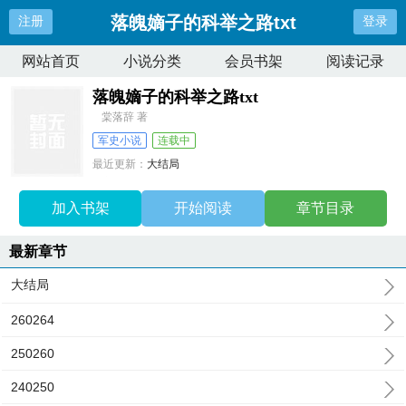
落魄嫡子的科举之路txt
注册
登录
网站首页
小说分类
会员书架
阅读记录
落魄嫡子的科举之路txt
棠落辞 著
军史小说
连载中
最近更新：
大结局
更新时间：
2026-06-11 10:01:25
加入书架
开始阅读
章节目录
最新章节
大结局
260264
250260
240250