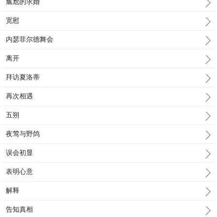
尴尬的求婚
宽慰
内瑟菲尔德舞会
离开
拜访夏洛蒂
再次相遇
五朔
夜莺与野鸽
误会初显
表明心意
解释
告知真相