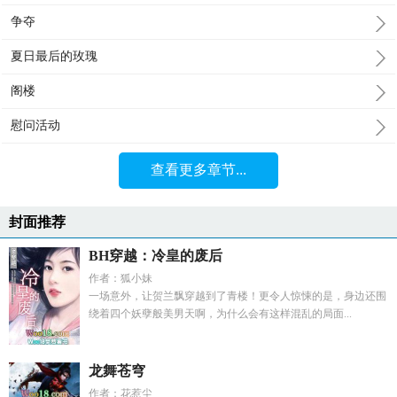
争夺
夏日最后的玫瑰
阁楼
慰问活动
查看更多章节...
封面推荐
BH穿越：冷皇的废后
作者：狐小妹
一场意外，让贺兰飘穿越到了青楼！更令人惊悚的是，身边还围
绕着四个妖孽般美男天啊，为什么会有这样混乱的局面...
龙舞苍穹
作者：花惹尘