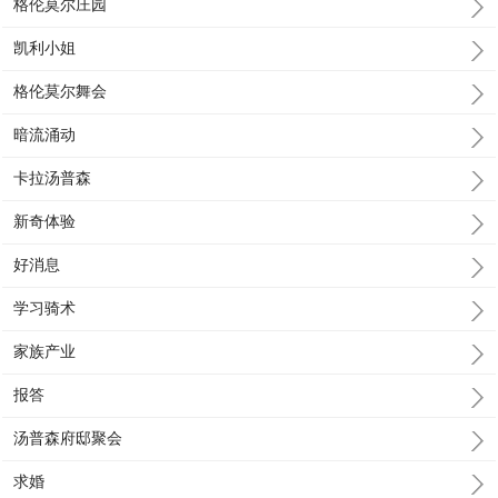
格伦莫尔庄园
凯利小姐
格伦莫尔舞会
暗流涌动
卡拉汤普森
新奇体验
好消息
学习骑术
家族产业
报答
汤普森府邸聚会
求婚