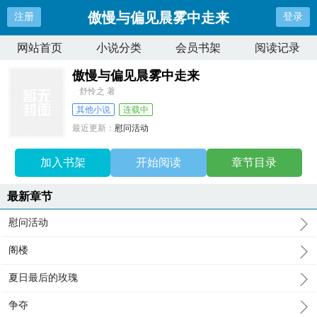
傲慢与偏见晨雾中走来
注册
登录
网站首页
小说分类
会员书架
阅读记录
傲慢与偏见晨雾中走来
舒怜之 著
其他小说
连载中
最近更新：
慰问活动
更新时间：
2026-06-25 12:42:20
加入书架
开始阅读
章节目录
最新章节
慰问活动
阁楼
夏日最后的玫瑰
争夺