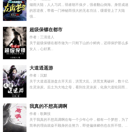
烟雨大陆，人人习武，弱者朝不保夕，强者翻山倒海。身世成迷
的苏逆夜，带着一门神秘而强大的无名功法，缓缓登上了大陆
强...
超级保镖在都市
作者：三清道人
关于超级保镖在都市做为一只刚下山的小鲜肉，还得保护那么多
女人，心好累...
大道逍遥游
作者：沉默
关于大道逍遥游盘古开天后，洪荒大乱，洪荒支离破碎，数十亿
生灵涂炭。后土为大地之母，看到生灵涂炭，化身六道轮回而...
我真的不想高调啊
作者：歌舞技
关于我真的不想高调啊在每一个少年心中，都有一个梦想，为了
简单的理由就奋不顾身的去努力，即使偏体鳞伤也在所不惜。...