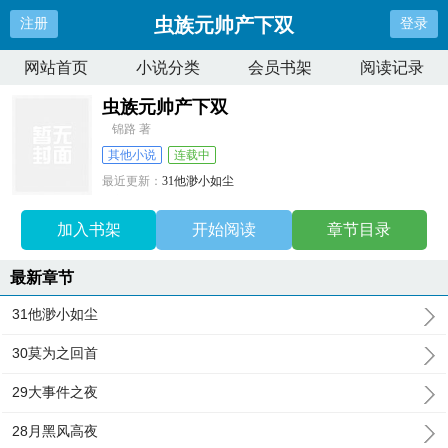
虫族元帅产下双
注册
登录
网站首页
小说分类
会员书架
阅读记录
虫族元帅产下双
锦路 著
其他小说
连载中
最近更新：
31他渺小如尘
更新时间：
2025-10-31 03:57:33
加入书架
开始阅读
章节目录
最新章节
31他渺小如尘
30莫为之回首
29大事件之夜
28月黑风高夜