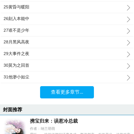
25黄昏与暖阳
26刻入本能中
27谁不是少年
28月黑风高夜
29大事件之夜
30莫为之回首
31他渺小如尘
查看更多章节...
封面推荐
携宝归来：误惹冷总裁
作者：纳兰萌萌