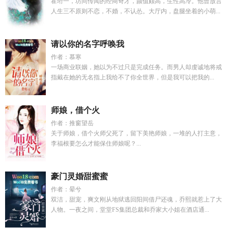
霍珩一，坊间传闻的经商奇才，颜值颇高，生性高冷。他曾放言
人生三不原则不恋，不婚，不认怂。大厅内，盘腿坐着的小萌...
请以你的名字呼唤我
作者：慕寒
一场商业联姻，她以为不过只是完成任务。而男人却虔诚地将戒
指戴在她的无名指上我给不了你全世界，但是我可以把我的...
师娘，借个火
作者：推窗望岳
关于师娘，借个火师父死了，留下美艳师娘，一堆的人打主意，
李福根要怎么才能保住师娘呢？...
豪门灵婚甜蜜蜜
作者：晕兮
双洁，甜宠，爽文刚从地狱逃回阳间借尸还魂，乔熙就惹上了大
人物。一夜之间，堂堂FS集团总裁和乔家大小姐在酒店通...