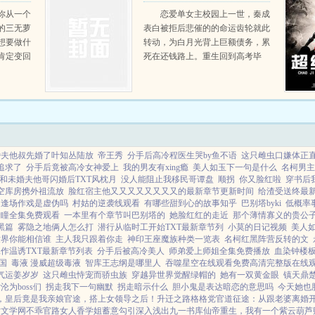
气疯了
你从一个
恋爱单女主校园上一世，秦成
的三无萝
表白被拒后悲催的的命运齿轮就此
想要做什
转动，为白月光背上巨额债务，累
肯定变回
死在还钱路上。重生回到高考毕
业，秦成踩碎命运齿轮，心里就有
三个字。傍富婆！...
婚夫他叔先婚了叶知丛陆放
帝王秀
分手后高冷程医生哭by鱼不语
这只雌虫口嫌体正
追求了
分手后竟被高冷女神爱上
我的男友有xing瘾
美人如玉下一句是什么
名柯男主
和未婚夫他哥闪婚后TXT风枕月
没人能阻止我移民哥谭盘
顺拐
你又脸红啦
穿书后
空库房携外祖流放
脸红宿主他又又又又又又又又的最新章节更新时间
给渣受送终最新章
逢场作戏是虚伪吗
村姑的逆袭线观看
有哪些甜到心的故事知乎
巴别塔byki
低概率
金瞳全集免费观看
一本里有个章节叫巴别塔的
她脸红红的走近
那个薄情寡义的贵公子
黑篇
雾隐之地俩人怎么打
潜行从临时工开始TXT最新章节列
小莫的日记视频
美人
世界你能相信谁
主人我只跟着你走
神印王座魔族种类一览表
名柯红黑阵营反转的文
作温诱TXT最新章节列表
分手后被高冷美人
师弟爱上师姐全集免费播放
血染钟楼
国
毒液 漫威超级毒液
智库王志纲是哪里人
吞噬星空在线观看免费高清完整版在线
气运姜岁岁
这只雌虫恃宠而骄虫族
穿越异世界觉醒绿帽的
她有一双黄金眼
镇天鼎
为boss们
拐走我下一句幽默
拐走暗示什么
胆小鬼是表达暗恋的意思吗
今天她也
，皇后竟是我亲娘
官途，搭上女领导之后！
升迁之路
格格党
官道征途：从跟老婆离婚
站文学网
不乖
官路女人香
学姐
蓄意勾引
深入浅出
九一书库
仙帝重生，我有一个紫云葫芦