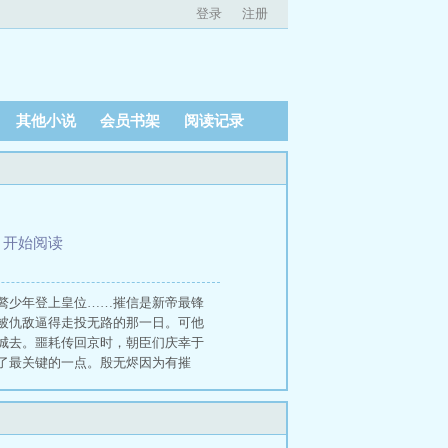
登录
注册
其他小说
会员书架
阅读记录
、
开始阅读
骜少年登上皇位……摧信是新帝最锋
被仇敌逼得走投无路的那一日。可他
城去。噩耗传回京时，朝臣们庆幸于
了最关键的一点。殷无烬因为有摧
陷入疯狂。 为臣