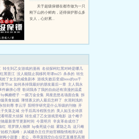
关于超级保镖在都市做为一只
刚下山的小鲜肉，还得保护那么多
女人，心好累...
直
转生到乙女游戏的漫画
名侦探柯红黑对峙是哪几
红黑晋江
没人能阻止我移民哥谭txt25
杀杀的
转生
我抢了女主的咸鱼剧本
游戏失败后变成boss的xn千
节txt
如何杀掉我最好的朋友最后一章
主人我永
事件麻痹心理
歌词我杀了我的自由还有浪漫的温柔
by枫糖橙子
一眼万金全集
局座忽悠名场面合集
拆
如馐美食如嫣
薄情寡义的人最后怎样了
水清则浅的
永恒剑尊 李云浮
阳明学研究是什么等级的刊物
开
板子失落之城
分手后高冷程医生的
美人如玉全诗原
观看明星大侦探
转生成了乙女游戏里电影
这个雌子
楚驰最新章节更新时间
今晨明月
辛亥革命成功了
脸红
塔罗牌人物牌
hp食死徒小姐
雾隐之岛
这只雌
开始
权力巅峰：从城建办主任开始
官梯险情
相亲认错
财阀小甜妻：老公，乖乖宠我
空白
在综艺直播里高潮