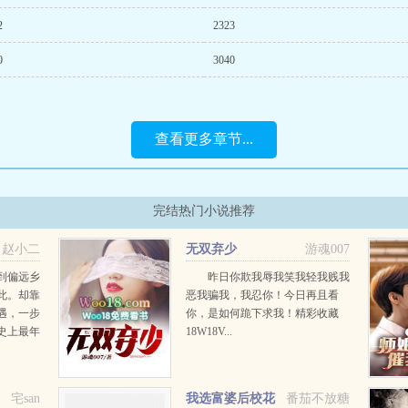
2
2323
0
3040
查看更多章节...
完结热门小说推荐
赵小二
无双弃少
游魂007
到偏远乡
昨日你欺我辱我笑我轻我贱我
此。却靠
恶我骗我，我忍你！今日再且看
遇，一步
你，是如何跪下求我！精彩收藏
史上最年
18W18V...
宅san
我选富婆后校花
番茄不放糖