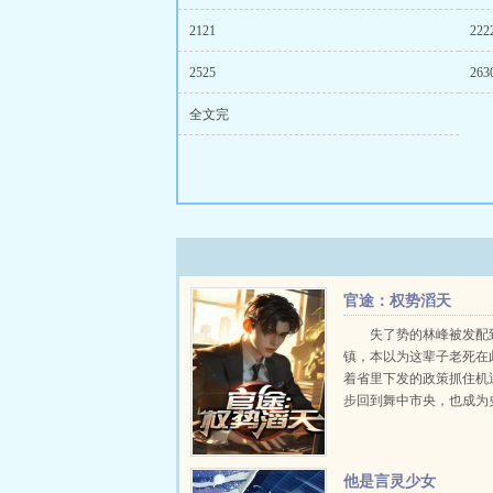
2121
222
2525
263
全文完
官途：权势滔天
失了势的林峰被发配
镇，本以为这辈子老死在
着省里下发的政策抓住机
步回到舞中市央，也成为
轻的当权者。...
他是言灵少女