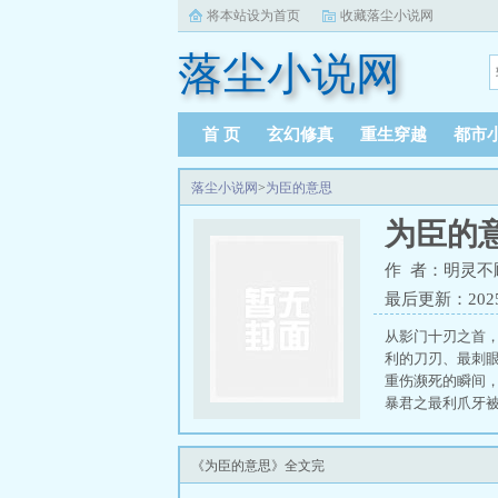
将本站设为首页
收藏落尘小说网
落尘小说网
首 页
玄幻修真
重生穿越
都市
落尘小说网
>
为臣的意思
为臣的
作 者：明灵不
最后更新：2025-1
从影门十刃之首
利的刀刃、最刺
重伤濒死的瞬间
暴君之最利爪牙
信，才有了牵绊
《为臣的意思》全文完