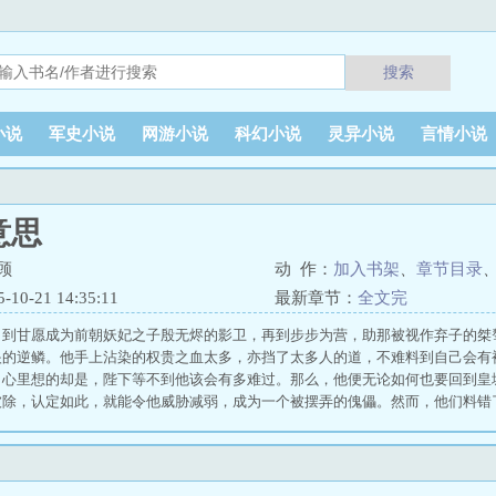
搜索
小说
军史小说
网游小说
科幻小说
灵异小说
言情小说
意思
顾
动 作：
加入书架
、
章节目录
0-21 14:35:11
最新章节：
全文完
，到甘愿成为前朝妖妃之子殷无烬的影卫，再到步步为营，助那被视作弃子的桀
眼的逆鳞。他手上沾染的权贵之血太多，亦挡了太多人的道，不难料到自己会有
，心里想的却是，陛下等不到他该会有多难过。那么，他便无论如何也要回到皇
被除，认定如此，就能令他威胁减弱，成为一个被摆弄的傀儡。然而，他们料错
，有了软肋，有了权衡与退让。失了摧信，即是失了他的引。他只会彻底失控，