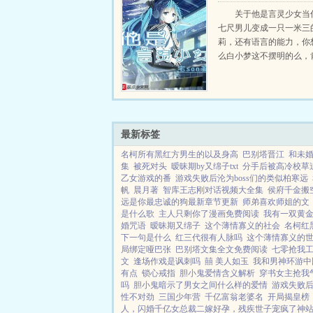
关于他是言灵少女当
七尺男儿变成一只一米三
莉，还有语言的能力，你
么白小梦这不摆明的么，
去啊。群号524588046...
最新标签
名柯所有黑红方男生的以及身高
巴别塔晋江
和未
集
被死对头
暧昧期by又绵子txt
分手后被高冷校草
乙女游戏的番
游戏失败后沦为boss们的类似柏寒远
帆
晨月著
智库王志刚对话视频大全集
侯府千金搬
远是你最忠诚的狗最新章节更新
师弟喜欢师姐的文
是什么歌
主人只剩你了漫画免费阅读
我有一双黄
婚咒语
暧昧期又绵子
这个薄情寡义的社会
名柯红
下一句是什么
红三代很有人脉吗
这个薄情寡义的
局绑定哑巴张
巴别塔文集全文免费阅读
七零抢我工
文
逢场作戏是讽刺吗
囍 美人如玉
我和男神环游中
有点
锁心戒指
胆小鬼爱情含义解析
穿书女主抢我
吗
胆小鬼暗示了男女之间什么样的爱情
游戏失败后沦
性不对劲
三国少年营
千亿富翁老婆名
开局揭皇榜
人，闪婚千亿女总裁
二嫁好孕，残疾世子宠疯了
神