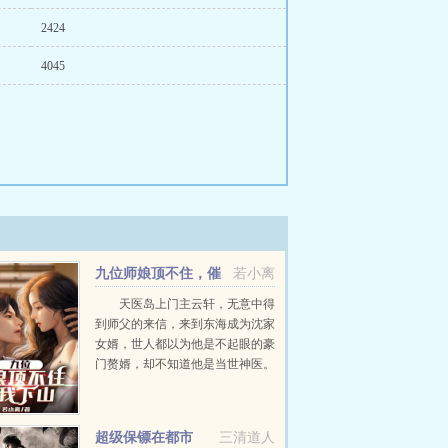
2424
4045
九位师娘顶不住，催
若小离
我下山
天医岛上门主云轩，无意中得
到师父的来信，来到东海成为沈家
女婿，世人都以为他是不起眼的豪
门赘婿，却不知道他是当世神医。
龙头银针退阎罗，双拳凌冽压世
间。...
超级保镖在都市
三清道人