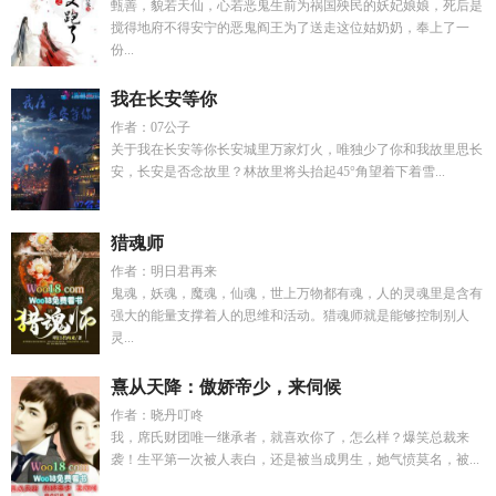
甄善，貌若天仙，心若恶鬼生前为祸国殃民的妖妃娘娘，死后是
搅得地府不得安宁的恶鬼阎王为了送走这位姑奶奶，奉上了一
份...
我在长安等你
作者：07公子
关于我在长安等你长安城里万家灯火，唯独少了你和我故里思长
安，长安是否念故里？林故里将头抬起45°角望着下着雪...
猎魂师
作者：明日君再来
鬼魂，妖魂，魔魂，仙魂，世上万物都有魂，人的灵魂里是含有
强大的能量支撑着人的思维和活动。猎魂师就是能够控制别人
灵...
熹从天降：傲娇帝少，来伺候
作者：晓丹叮咚
我，席氏财团唯一继承者，就喜欢你了，怎么样？爆笑总裁来
袭！生平第一次被人表白，还是被当成男生，她气愤莫名，被...