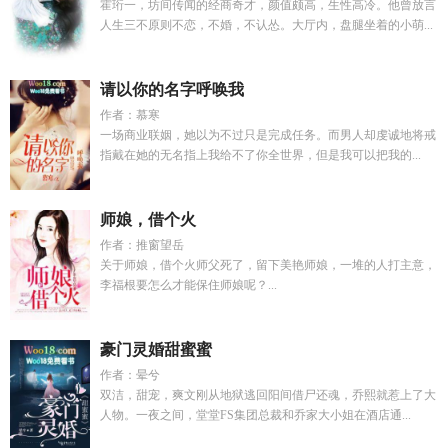
霍珩一，坊间传闻的经商奇才，颜值颇高，生性高冷。他曾放言
人生三不原则不恋，不婚，不认怂。大厅内，盘腿坐着的小萌...
请以你的名字呼唤我
作者：慕寒
一场商业联姻，她以为不过只是完成任务。而男人却虔诚地将戒
指戴在她的无名指上我给不了你全世界，但是我可以把我的...
师娘，借个火
作者：推窗望岳
关于师娘，借个火师父死了，留下美艳师娘，一堆的人打主意，
李福根要怎么才能保住师娘呢？...
豪门灵婚甜蜜蜜
作者：晕兮
双洁，甜宠，爽文刚从地狱逃回阳间借尸还魂，乔熙就惹上了大
人物。一夜之间，堂堂FS集团总裁和乔家大小姐在酒店通...