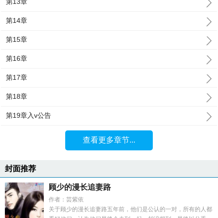
第13章
第14章
第15章
第16章
第17章
第18章
第19章入v公告
查看更多章节...
封面推荐
顾少的漫长追妻路
作者：芸紫依
关于顾少的漫长追妻路五年前，他们是公认的一对，所有的人都