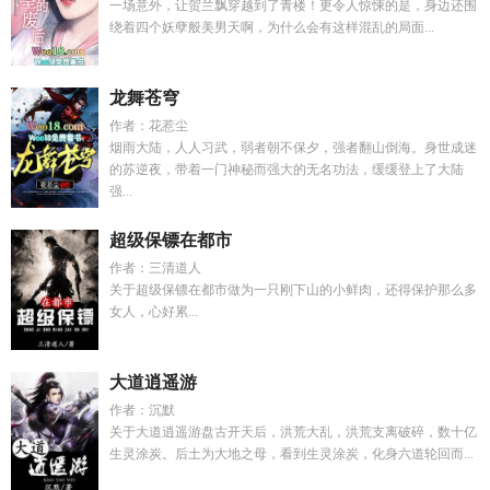
一场意外，让贺兰飘穿越到了青楼！更令人惊悚的是，身边还围
绕着四个妖孽般美男天啊，为什么会有这样混乱的局面...
龙舞苍穹
作者：花惹尘
烟雨大陆，人人习武，弱者朝不保夕，强者翻山倒海。身世成迷
的苏逆夜，带着一门神秘而强大的无名功法，缓缓登上了大陆
强...
超级保镖在都市
作者：三清道人
关于超级保镖在都市做为一只刚下山的小鲜肉，还得保护那么多
女人，心好累...
大道逍遥游
作者：沉默
关于大道逍遥游盘古开天后，洪荒大乱，洪荒支离破碎，数十亿
生灵涂炭。后土为大地之母，看到生灵涂炭，化身六道轮回而...