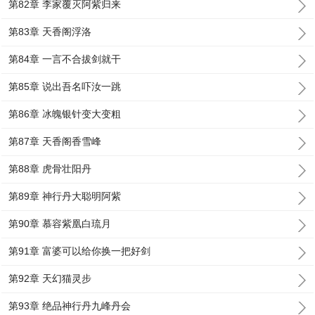
第82章 李家覆灭阿紫归来
第83章 天香阁浮洛
第84章 一言不合拔剑就干
第85章 说出吾名吓汝一跳
第86章 冰魄银针变大变粗
第87章 天香阁香雪峰
第88章 虎骨壮阳丹
第89章 神行丹大聪明阿紫
第90章 慕容紫凰白琉月
第91章 富婆可以给你换一把好剑
第92章 天幻猫灵步
第93章 绝品神行丹九峰丹会