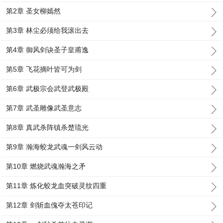
第2章 圣女柳嫣然
第3章 林尘必须给我滚出去
第4章 御风剑诀圣子皇甫逸
第5章 飞花摘叶皆可为剑
第6章 武极宗会武登武极殿
第7章 武圣雕像武圣意志
第8章 真武杀阵镇杀楚琉光
第9章 瀚海蛟龙武魂一剑风云动
第10章 燃烧武魂瀚海之矛
第11章 炼化蛟龙血突破灵纹四重
第12章 剑斩血傀夺太苍印记