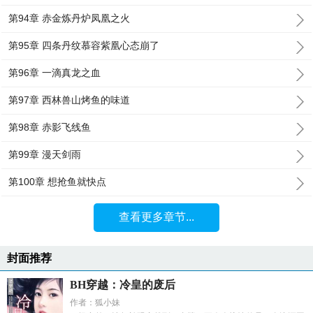
第94章 赤金炼丹炉凤凰之火
第95章 四条丹纹慕容紫凰心态崩了
第96章 一滴真龙之血
第97章 西林兽山烤鱼的味道
第98章 赤影飞线鱼
第99章 漫天剑雨
第100章 想抢鱼就快点
查看更多章节...
封面推荐
BH穿越：冷皇的废后
作者：狐小妹