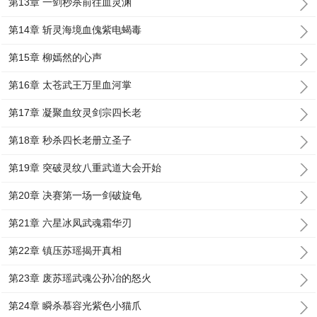
第13章 一剑秒杀前往血灵渊
第14章 斩灵海境血傀紫电蝎毒
第15章 柳嫣然的心声
第16章 太苍武王万里血河掌
第17章 凝聚血纹灵剑宗四长老
第18章 秒杀四长老册立圣子
第19章 突破灵纹八重武道大会开始
第20章 决赛第一场一剑破旋龟
第21章 六星冰凤武魂霜华刃
第22章 镇压苏瑶揭开真相
第23章 废苏瑶武魂公孙冶的怒火
第24章 瞬杀慕容光紫色小猫爪