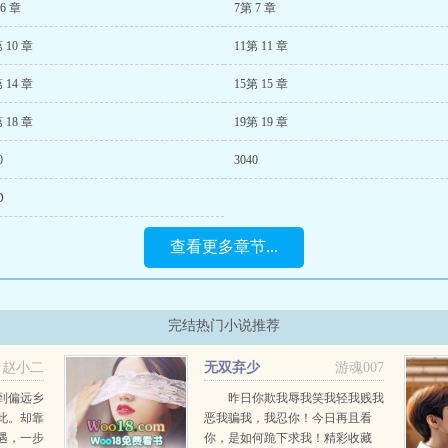
6 章
7第 7 章
 10 章
11第 11 章
 14 章
15第 15 章
 18 章
19第 19 章
0
3040
D
查看更多章节...
完结热门小说推荐
赵小二
无双弃少
游魂007
到偏远乡
昨日你欺我辱我笑我轻我贱我
此。却靠
恶我骗我，我忍你！今日再且看
遇，一步
你，是如何跪下求我！精彩收藏