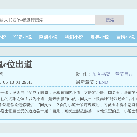
搜索
小说
军史小说
网游小说
科幻小说
灵异小说
言情小说
鬼c位出道
否
动 作：
加入书架
、
章节目录
6-13 01:29:43
最新章节：
END
睁开眼，发现自己变成了阿飘，正和面前的小道士大眼对小眼。闻灵玉：眼前的
怕他的纯阳之体？以为小道士是来收服自己的，闻灵玉正欲高呼“好汉饶命”，小
，不然把你送进炼魂炉。”闻灵玉：？面对小道士的炼魂威胁，闻灵玉不得不忍辱
小道士把自己受的通通尝一遍！自此，闻灵玉越战越勇，令他失望的是，小道士
道士忍不了了。符纸贴在了闻灵玉身上，闻灵玉透明的身形渐渐凝固成了实体。
你刚刚说，要我的元阳？” 我靠捉妖起死回生