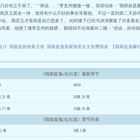
只好却之不恭了。” “再说……”李玄州微微一顿， 笑得玩味：“我师叔
， 闻灵玉莫名一怵，觉得有什么不好的事在等着他。 不过一直到第二天孙
举动， 闻灵玉才觉得是自己想多了。 此时楼下已经乌泱泱聚集了许多慕
地等着，他撞了撞李玄州的胳膊， 眼睛却不住地看向二楼：“你说，孙诗画
生计
我靠捉妖收集大佬
我靠捉鬼发家致富全文免费阅读
【我靠捉鬼爆
《我靠捉鬼c位出道》最新章节
0
4050
 21 章
20第 20 章
 17 章
16第 16 章
《我靠捉鬼c位出道》章节列表
2 章
3第 3 章