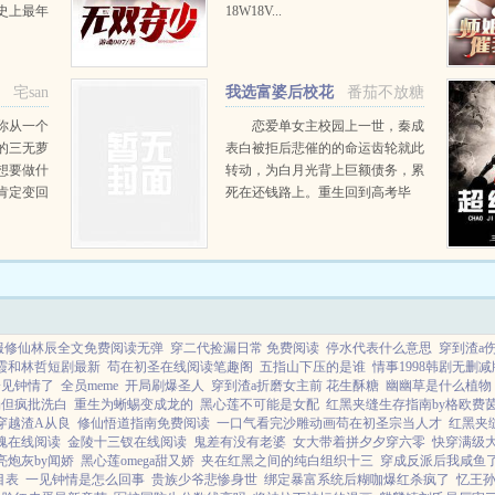
史上最年
18W18V...
宅san
我选富婆后校花
番茄不放糖
气疯了
你从一个
恋爱单女主校园上一世，秦成
的三无萝
表白被拒后悲催的的命运齿轮就此
想要做什
转动，为白月光背上巨额债务，累
肯定变回
死在还钱路上。重生回到高考毕
业，秦成踩碎命运齿轮，心里就有
三个字。傍富婆！...
服修仙林辰全文免费阅读无弹
穿二代捡漏日常 免费阅读
停水代表什么意思
穿到渣a
霞和林哲短剧最新
苟在初圣在线阅读笔趣阁
五指山下压的是谁
情事1998韩剧无删
一见钟情了
全员meme
开局刷爆圣人
穿到渣a折磨女主前 花生酥糖
幽幽草是什么植物
场但疯批洗白
重生为蜥蜴变成龙的
黑心莲不可能是女配
红黑夹缝生存指南by格欧费
穿越渣A从良
修仙悟道指南免费阅读
一口气看完沙雕动画苟在初圣宗当人才
红黑夹
魂在线阅读
金陵十三钗在线阅读
鬼差有没有老婆
女大带着拼夕夕穿六零
快穿满级
亮炮灰by闻娇
黑心莲omega甜又娇
夹在红黑之间的纯白组织十三
穿成反派后我咸鱼
目表
一见钟情是怎么回事
贵族少爷悲惨身世
绑定暴富系统后糊咖爆红杀疯了
忆王