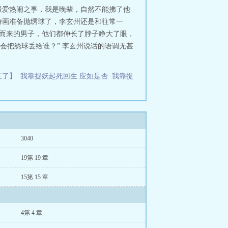
是最爱热闹之事，我是晚辈，自然不能拂了他
诗画准备抛绣球了，李玄州还是和往常一
名而来的男子，他们都伸长了脖子睁大了眼，
会把绣球丢给谁？” 李玄州说话的语调无甚
红了】
我靠捉妖起死回生 应如是否
我靠捉
3040
19第 19 章
15第 15 章
4第 4 章