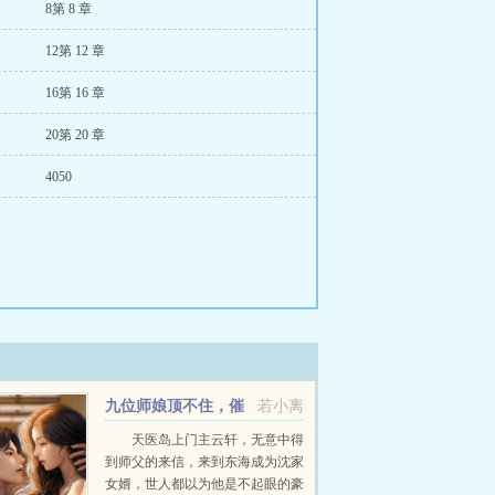
8第 8 章
12第 12 章
16第 16 章
20第 20 章
4050
九位师娘顶不住，催
若小离
我下山
天医岛上门主云轩，无意中得
到师父的来信，来到东海成为沈家
女婿，世人都以为他是不起眼的豪