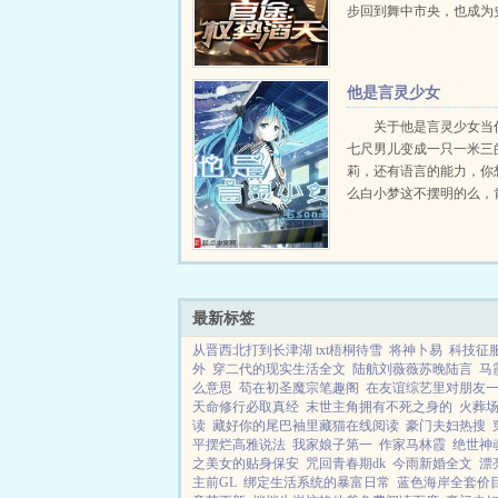
步回到舞中市央，也成为
轻的当权者。...
他是言灵少女
关于他是言灵少女当
七尺男儿变成一只一米三
莉，还有语言的能力，你
么白小梦这不摆明的么，
去啊。群号524588046...
最新标签
从晋西北打到长津湖 txt梧桐待雪
将神卜易
科技征
外
穿二代的现实生活全文
陆航刘薇薇苏晚陆言
马
么意思
苟在初圣魔宗笔趣阁
在友谊综艺里对朋友
天命修行必取真经
末世主角拥有不死之身的
火葬
读
藏好你的尾巴袖里藏猫在线阅读
豪门夫妇热搜
平摆烂高雅说法
我家娘子第一
作家马林霞
绝世神
之美女的贴身保安
咒回青春期dk
今雨新婚全文
漂
主前GL
绑定生活系统的暴富日常
蓝色海岸全套价