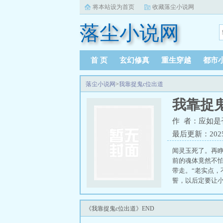
将本站设为首页
收藏落尘小说网
落尘小说网
首 页
玄幻修真
重生穿越
都市
落尘小说网
>
我靠捉鬼c位出道
我靠捉
作 者：应如是
最后更新：2025-0
闻灵玉死了。再
前的魂体竟然不
带走。“老实点
誓，以后定要让
直到有一天，小
玉，嗓音喑哑。“
《我靠捉鬼c位出道》END