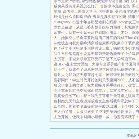
章节更新
悄悄生崽惊艳他爹免费阅读百度
豪门夫
威夷果没有开果器怎么打开
贵族少爷免费全集
黑
笔阁
高考能上国防大学吗
厉害退婚
蓝色海岸笔趣
钟情是什么原因造成的
鬼差是真实存在的吗
情事2
duangcrazy
出道十年当明星短剧在线看
omega女王
党
官道征途：从跟老婆离婚开始
权力巅峰：从城建
帝重生，我有一个紫云葫芦
财阀小甜妻：老公，乖
人，她掏空世子金库要跑路
酒厂卧底的我成了boss
我
从绝境走向权力巅峰
清穿后被康熙巧取豪夺了
装疯
住了
落尘小说
铅笔小说网
强宠上瘾，病娇大小姐求
我生三胎
笔笔趣小说
异界最强赘婿
边疆来了个娇媳妇
太厉害，倾城女领导直呼受不了
笔下文学
驾崩百年
说
BL小说
末世对照组：大佬带全系异能守护华夏
哥
到十年，我成圣了
诡墓密码
绝世废柴狂妃
锦鲤娇妻
猜
凡人之我为厉天尊
穿越七零：撩最强男神养傲娇
富
祁同伟：学生时代开始签到关系
重回2009，从不
服
议事桌上的
官途：权力巅峰
开局手搓歼10，被女
高手
重返1987
携空间嫁山野糙汉，暴富荒年
官运，
派真爱
狂医下山，都市我为王
官道升天
官道之破局
色村姑
九天剑主
春漾
穿成虐文主角后我和霸总he了
日
四合院：带着娄晓娥提前躺平
蛟龙出渊，十个师姐
夫人奶又甜，大叔彻底失了控
我委身病娇反派后，
夫
放开她，让我来
财阀小娇妻：叔，你要宠坏我了
本站所