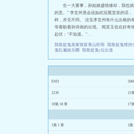
生一大要事，孙姑娘盛情难却，我也就
的意。” 李玄州竟会说如此冠冕堂皇的话
样，并无不同。 没见李玄州有什么出格的
等着盼着孙诗画的出现。 闻灵玉也在好奇
起伏：“不知道。”...
我靠捉鬼发家致富青山听雨
我靠捉鬼维持
鬼红遍娱乐圈
我靠捉鬼c位出道
END
506
2230
21第
18第 18 章
17第
1第 1 章
2第 