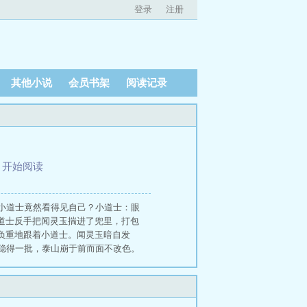
登录
注册
其他小说
会员书架
阅读记录
、
开始阅读
小道士竟然看得见自己？小道士：眼
道士反手把闻灵玉揣进了兜里，打包
负重地跟着小道士。闻灵玉暗自发
稳得一批，泰山崩于前而面不改色。
小道士眼神深邃，一步步逼近闻灵