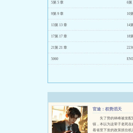
5第 5 章
6第 
9第 9 章
10第
13第 13 章
14第
17第 17 章
18第
21第 21 章
223
5060
EN
官途：权势滔天
失了势的林峰被发配
镇，本以为这辈子老死在
着省里下发的政策抓住机