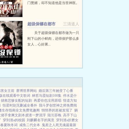
门赘婿，却不知道他是当世神医。
龙头银针退阎罗，双拳凌冽压世
间。...
超级保镖在都市
三清道人
关于超级保镖在都市做为一只
刚下山的小鲜肉，还得保护那么多
女人，心好累...
伤害女主前
赛博世界网站
婚后第三年她变了心番
减版在线观看中文歌词
林哲马霞短剧100集
停水是什
拯救悲惨女配的短剧
再爱你也没用原唱
悟道方知
茵
恒星时刻无删减全番外
我斗罗创世神之师免费阅
缝生存指南全文免费笔趣阁
悄悄养的崽被发现了
躺
大佬手拿爽文剧本虐渣一梦清浮
陆洐苏晚
高手下山
了
穿到渣a的校园
刘麒麟名字的寓意
穿到渣a折磨女
孙春夏秋冬词
咸鱼二代全本
鬼差之人死无魂篇最新