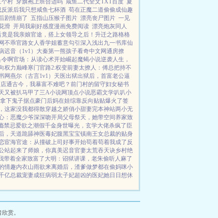
三个村
穿旗袍上班合适吗
咸鱼二代全文TXT百度
夏
成反派后我只想咸鱼七杯酒
苟在正魔二道偷偷成仙趣
后剧情崩了
五指山压猴子图片
漂亮丧尸图片
一见
花滑
开局我刷好感度漫画免费阅读
漂亮炮灰同人
后竟是我亲娘
官途，搭上女领导之后！
升迁之路
格格
网
不乖
官路女人香
学姐
蓄意勾引
深入浅出
九一书库
仙
病
迟音（1v1）
大秦第一熊孩子
看奇中文网
通房撩
县令啊
官场：从读心术开始崛起
魔蝎小说
逆袭人生，
向权力巅峰
寒门官路2:权变
前妻太撩人：傅总把持不
书网
燕尔（古言1v1）
天医出狱
出狱后，首富老公逼
药店通古今，我暴富不难吧？
前门村的留守妇女
秘书
天又被扒马甲了
三A小说网
顶点小说
恶霸文学
叭叭小
拿下鬼子据点
豪门后妈在娃综靠反向贴贴爆火了
签
，这家没我都得散
穿越之娇俏小甜妻
完本神站
两小无
心：恶魔少爷深深吻
开局父母祭天，她带空间养家致
瘾禁忌
爱欲之潮
假千金身世曝光，玄学大佬杀疯了
臣
后，天道跪舔
神医毒妃腹黑宝宝
镇南王
女总裁的贴身
恋
宦海官途：从撞破上司好事开始
苟着苟着我成了反
公站起来了
师娘，你真美
迟音
官妻
太荒吞天诀
乡村绝
我带着全家致富了
大明：诏狱讲课，老朱偷听人麻了
的情趣内衣
山雨欲来
离婚后，渣爹做梦都在偷妈咪
小
千亿总裁宠妻成狂
病弱太子妃超凶的
医妃她日日想休
者欣赏。