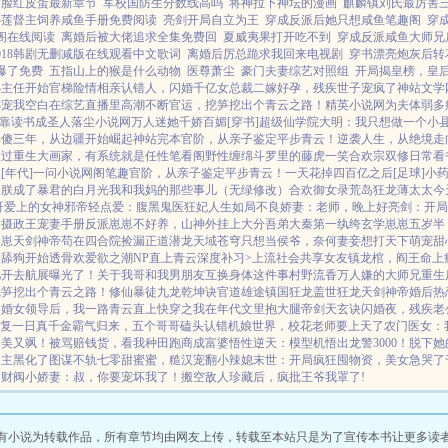
妇脸红皮蛋最新章节
军校国防生分数线高吗
将神拉下神坛的漫画
麒麟镇刘氏最厉害
心莲督主饲养咸鱼手册免费阅读
亮剑开局自立为王
穿成反派后她只想咸鱼笔趣阁
穿
阁在线阅读
离婚后被大佬追求全集免费回
夏威夷果打开吃不到
穿成反派咸鱼大师兄
018韩剧无删减版在线观看中文歌词
离婚后厉总跪求我回来电视剧
穿书漂亮炮灰后转
a爆了免费
五指山上的猴是什么动物
医尊萧尘
豪门夫妻综艺对照组
开局揭皇榜，皇
办主任开始
官梯险情
相亲认错人，闪婚千亿女总裁
二嫁好孕，残疾世子宠疯了
神站文学
乖宠我
空白
在综艺直播里高潮不断
官运，挖笋挖出个青云之路！
精英小说网
为夫体弱多
靠读书成圣人
落尘小说网
万人迷她千娇百媚[穿书]
超级仙学院
大明：我只想做一个小
卖傻三年，从边疆开始崛起
神站完本
官阶，从亲子鉴定平步青云！
逆袭人生，从绝境走
放过
重生大画家，有系统就是任性
笔看阁
野性缠绵
斗罗里的藤虎一笑
合欢宗双修日常
看
[年代]
一问小说网
阁笔趣
官阶，从亲子鉴定平步青云！
一天花掉四百亿之后[足球]
小
，朕成了暴君的白月光
我和我妈的那些事儿（无绿修改）
合欢御女录
荒岛狂龙
薄太太今
哥爱上的女神
邪帝轻点爱：腹黑鬼医狂妃
人生如局
不良娇妻：老师，晚上好
亮剑：开局
：摄政王宠妻手册
反派崽崽不好养，山神外挂上大分
吾弟大秦第一纨绔
玄学崽崽五岁半
的崽
天剑神帝
苟在四合院捡漏
正道潜龙
天域苍穹
只想当侯爷，奈何妻妾想打天下
萌宠甜
当舔狗开始
透骨欢
爱欲之潮NP
直上青云
深度补习>
上流社会共享女友
镇龙棺，阎王命
上
儿开去航展曝光了！
关于我哥和我男朋友互换身体这件事
村野流香
万人嫌的大师兄重生
挖笋挖出个青云之路！
修仙暴徒
九龙乾坤诀
官道雄途
镇国狂龙
盖世狂龙
天剑神帝
婚后热
闪婚女领导后，我一路青云直上
快穿之我在年代文里抱大腿
帝剑天玄诀
闪婚夜，残疾老
复一日
真千金霸气归来，五个哥哥磕头认错
机娘世界，校花老师要上天了
农门医女：
又美又飒！
被骂赔钱货，看我种田跑商成富婆
悟性逆天：模型机悟出龙警3000！
脱下她
男主黑化了
图谋不轨
七零甜蜜蜜，糙汉宠翻小辣媳
末世：开局疯狂囤物资，美女急哭了
！
财阀小娇妻：叔，你要宠坏我了！
搬空敌人珍藏后，疯批王爷我罩了!
有小说为转载作品，所有章节均由网友上传，转载至本站只是为了宣传本书让更多读