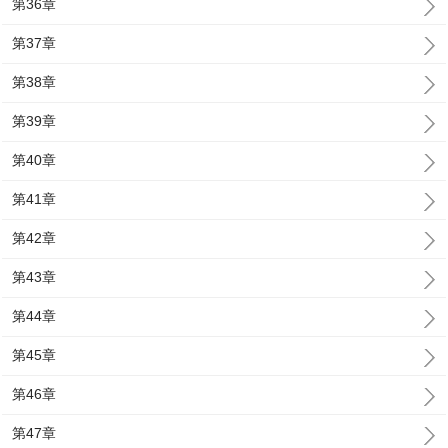
第36章
第37章
第38章
第39章
第40章
第41章
第42章
第43章
第44章
第45章
第46章
第47章