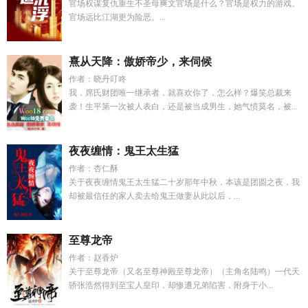
官场权谋复仇重生不圣母爽文官场是什么？官场是权力的游戏。
官场远比江湖更为险恶。...
熹从天降：傲娇帝少，来伺候
作者：晓丹叮咚
我，席氏财团唯一继承者，就喜欢你了，怎么样？爆笑总裁来
袭！生平第一次被人表白，还是被当成男生，她气愤莫名，被...
夜夜缠情：鬼王太生猛
作者：杏仁酥
关于夜夜缠情鬼王太生猛二十岁那年中秋，本该是团圆之夜，我
却被最信任的家人卖去给鬼王做妻从此以后，...
至尊龙帝
作者：赵香炉
关于至尊龙帝（又名至尊神殿至尊龙帝）（主角名陆鸣）一代天
骄张浩然得到至宝人皇印，却惨遭兄弟陷害，附身于小...