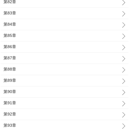
第82章
第83章
第84章
第85章
第86章
第87章
第88章
第89章
第90章
第91章
第92章
第93章