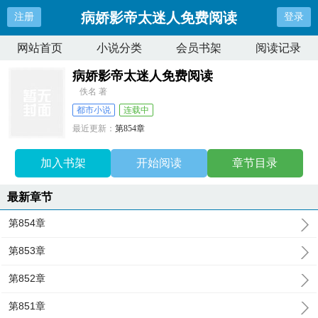
病娇影帝太迷人免费阅读
注册
登录
网站首页
小说分类
会员书架
阅读记录
病娇影帝太迷人免费阅读
佚名 著
都市小说
连载中
最近更新：
第854章
更新时间：
2025-07-07 03:16:46
加入书架
开始阅读
章节目录
最新章节
第854章
第853章
第852章
第851章