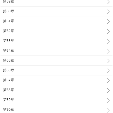
第59章
第60章
第61章
第62章
第63章
第64章
第65章
第66章
第67章
第68章
第69章
第70章