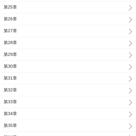
第25章
第26章
第27章
第28章
第29章
第30章
第31章
第32章
第33章
第34章
第35章