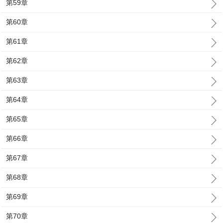
第59章
第60章
第61章
第62章
第63章
第64章
第65章
第66章
第67章
第68章
第69章
第70章