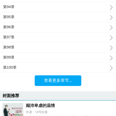
第94章
第95章
第96章
第97章
第98章
第99章
第100章
查看更多章节...
封面推荐
颠沛卑虐的温情
作者：18号街巷