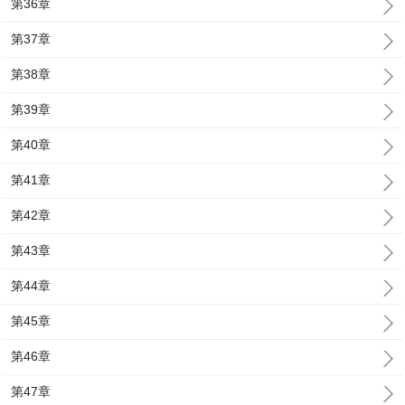
第36章
第37章
第38章
第39章
第40章
第41章
第42章
第43章
第44章
第45章
第46章
第47章