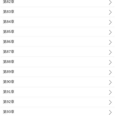
第82章
第83章
第84章
第85章
第86章
第87章
第88章
第89章
第90章
第91章
第92章
第93章