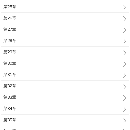
第25章
第26章
第27章
第28章
第29章
第30章
第31章
第32章
第33章
第34章
第35章