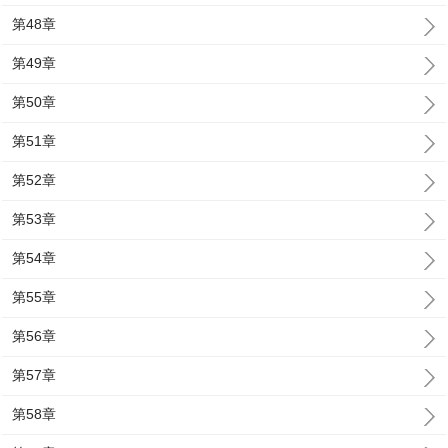
第48章
第49章
第50章
第51章
第52章
第53章
第54章
第55章
第56章
第57章
第58章