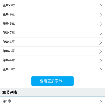
第850章
第849章
第848章
第847章
第846章
第845章
第844章
第843章
查看更多章节...
章节列表
第1章