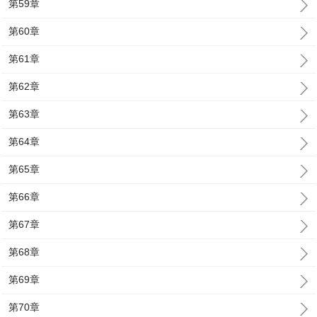
第59章
第60章
第61章
第62章
第63章
第64章
第65章
第66章
第67章
第68章
第69章
第70章