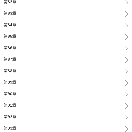
第82章
第83章
第84章
第85章
第86章
第87章
第88章
第89章
第90章
第91章
第92章
第93章