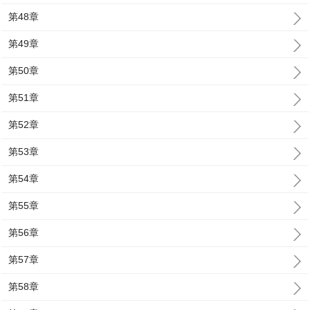
第48章
第49章
第50章
第51章
第52章
第53章
第54章
第55章
第56章
第57章
第58章