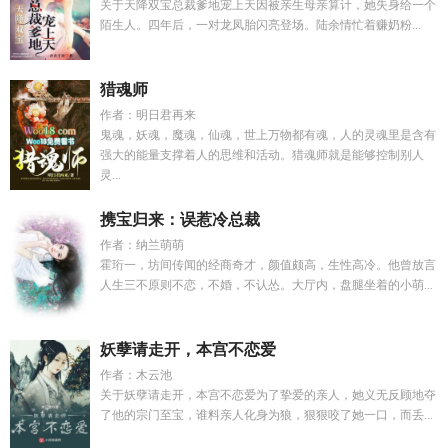
关于天降双宝总裁爹地宠上天因被亲生母亲算计，她失身给一个
陌生人。四年后，一对龙凤胎闪亮登场。陆余情忙着赚奶粉...
猎魂师
作者：明日君再来
鬼魂，妖魂，魔魂，仙魂，世上万物都有魂，人的灵魂里是含有
强大的能量支撑着人的思维和活动。猎魂师就是能够控制别人
灵...
携宝归来：误惹冷总裁
作者：纳兰萌萌
霍珩一，坊间传闻的经商奇才，颜值颇高，生性高冷。他曾放言
人生三不原则不恋，不婚，不认怂。大厅内，盘腿坐着的小萌...
妖孽请走开，本宫不恋爱
作者：木云池
关于妖孽请走开，本宫不恋爱为了挚爱的亲人，她义无反顾地夺
了他的宗门至宝，谁料亲人化身为狼，狠狠咬了她一口，而丢...