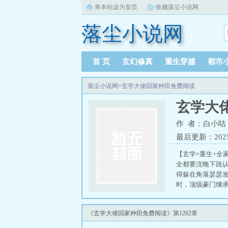
将本站设为首页
收藏落尘小说网
落尘小说网
首 页
玄幻修真
重生穿越
都市
落尘小说网
>
玄学大佬回家种田免费阅读
玄学大
作 者：白小咕
最后更新：2025-0
【玄学+重生+全
全都要沈晚下跪
得躲在角落瑟瑟
时，顶级豪门继
来，算死全家
《玄学大佬回家种田免费阅读》第1262章