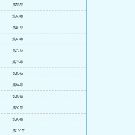
第56章
第60章
第64章
第68章
第72章
第76章
第80章
第84章
第88章
第92章
第96章
第100章