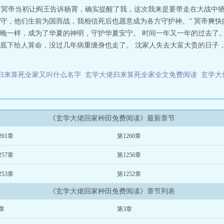
多谢冥帝当初让阎王告诉杨霄，确实提醒了我，这次我来是要带走在大战中牺
守，他们生前为国而战，我相信死后也愿意成为各方守护神。” 冥帝爽快
晚一样，成为了华夏的神明，守护华夏安宁。 时间一年又一年的过去了。
底下给人算命，没过几年病重缠身也走了。 沈家人失去大富大贵的日子
归来算死全家又叫什么名字
玄学大佬归来算死全家全文免费阅读
玄学大
《玄学大佬回家种田免费阅读》最新章节
261章
第1260章
257章
第1256章
253章
第1252章
《玄学大佬回家种田免费阅读》章节列表
章
第3章