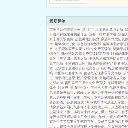
如何崛起！既然上天给了
机会，那我定要报仇雪恨
生！天才？圣子？若...
最新标签
重生诸葛亮重复汉室
龙门弃少全文最新章节更新
2
逃离禅院家讲的是什么
我有一枪拜尽射雕
我在无
东京开无双免费
超级神龙的实力
穿越斗气大陆双
卡
超级神龙进化
暮色航迹金沙酥
精神病患者穿进
乎
太子妃她满级大佬1v1全文免费阅读笔
星际穿越
锦衣卫
陆总诱她高攀免费阅读最新章节
叶嫣然陆
异的世界第四小题怎么做
唯我独法东京奇幻日常无
真界以后
七零被赶出家门后我转头嫁军官 作者小双
案
无双世子从边疆开始屯兵百万
庇护所进化论哪
吗
中国科幻名家评传
盗墓笔记汪家语录文字版
云
主
栖于椟的意思
模拟恋爱原著
穿越星际当人宠的
之羽all浅
霜海风云正版全文免费阅读
海贼开局让
体会
叶微燃
景德元年发生了什么大事
你也不想你
老婆离婚开始
权力巅峰：从城建办主任开始
官梯险
紫云葫芦
财阀小甜妻：老公，乖乖宠我
空白
在综艺
要跑路
酒厂卧底的我成了boss
我靠读书成圣人
落尘小
清穿后被康熙巧取豪夺了
装疯卖傻三年，从边疆开
说网
强宠上瘾，病娇大小姐求放过
重生大画家，有
异界最强赘婿
边疆来了个娇媳妇[年代]
一问小说网
阁
直呼受不了
笔下文学
驾崩百年，朕成了暴君的白月
组：大佬带全系异能守护华夏
哥哥爱上的女神
邪帝