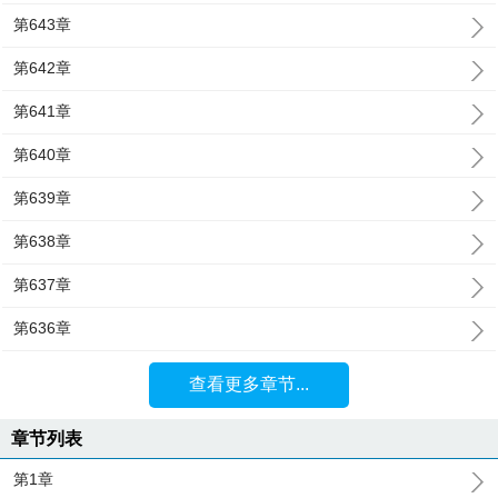
第643章
第642章
第641章
第640章
第639章
第638章
第637章
第636章
查看更多章节...
章节列表
第1章