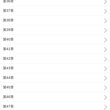
第36章
第37章
第38章
第39章
第40章
第41章
第42章
第43章
第44章
第45章
第46章
第47章