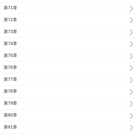
第71章
第72章
第73章
第74章
第75章
第76章
第77章
第78章
第79章
第80章
第81章