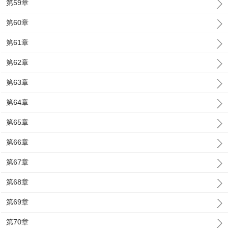
第59章
第60章
第61章
第62章
第63章
第64章
第65章
第66章
第67章
第68章
第69章
第70章