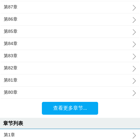
第87章
第86章
第85章
第84章
第83章
第82章
第81章
第80章
查看更多章节...
章节列表
第1章