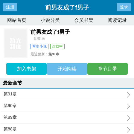
前男友成了f男子
注册
登录
网站首页
小说分类
会员书架
阅读记录
前男友成了f男子
意知 著
军史小说
连载中
最近更新：
第91章
更新时间：
2025-07-10 04:29:04
加入书架
开始阅读
章节目录
最新章节
第91章
第90章
第89章
第88章