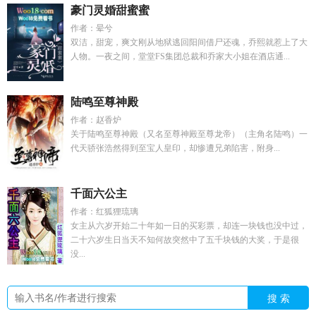
豪门灵婚甜蜜蜜
作者：晕兮
双洁，甜宠，爽文刚从地狱逃回阳间借尸还魂，乔熙就惹上了大
人物。一夜之间，堂堂FS集团总裁和乔家大小姐在酒店通...
陆鸣至尊神殿
作者：赵香炉
关于陆鸣至尊神殿（又名至尊神殿至尊龙帝）（主角名陆鸣）一
代天骄张浩然得到至宝人皇印，却惨遭兄弟陷害，附身...
千面六公主
作者：红狐狸琉璃
女主从六岁开始二十年如一日的买彩票，却连一块钱也没中过，
二十六岁生日当天不知何故突然中了五千块钱的大奖，于是很
没...
搜 索