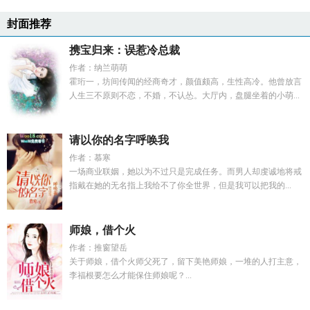
封面推荐
携宝归来：误惹冷总裁
作者：纳兰萌萌
霍珩一，坊间传闻的经商奇才，颜值颇高，生性高冷。他曾放言
人生三不原则不恋，不婚，不认怂。大厅内，盘腿坐着的小萌...
请以你的名字呼唤我
作者：慕寒
一场商业联姻，她以为不过只是完成任务。而男人却虔诚地将戒
指戴在她的无名指上我给不了你全世界，但是我可以把我的...
师娘，借个火
作者：推窗望岳
关于师娘，借个火师父死了，留下美艳师娘，一堆的人打主意，
李福根要怎么才能保住师娘呢？...