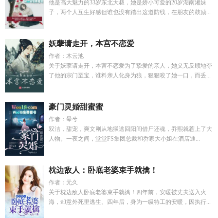
他是高大魅力的33岁东北大叔，她是娇小可爱的20岁湖南湘妹
子，两个人互生好感但谁也没有踏出这道防线，在朋友的鼓励...
妖孽请走开，本宫不恋爱
作者：木云池
关于妖孽请走开，本宫不恋爱为了挚爱的亲人，她义无反顾地夺
了他的宗门至宝，谁料亲人化身为狼，狠狠咬了她一口，而丢...
豪门灵婚甜蜜蜜
作者：晕兮
双洁，甜宠，爽文刚从地狱逃回阳间借尸还魂，乔熙就惹上了大
人物。一夜之间，堂堂FS集团总裁和乔家大小姐在酒店通...
枕边敌人：卧底老婆束手就擒！
作者：元久
关于枕边敌人卧底老婆束手就擒！四年前，安暖被丈夫送入火
海，却意外死里逃生。四年后，身为一级特工的安暖，因执行...