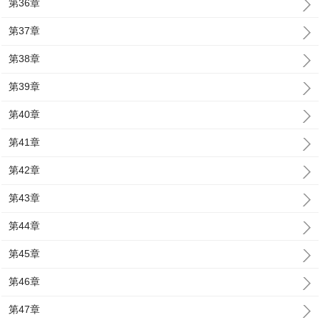
第36章
第37章
第38章
第39章
第40章
第41章
第42章
第43章
第44章
第45章
第46章
第47章