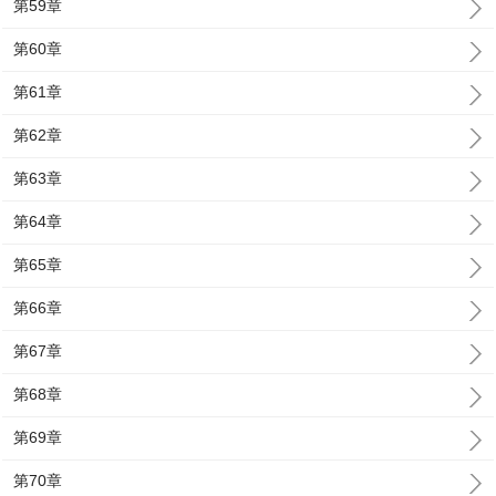
第59章
第60章
第61章
第62章
第63章
第64章
第65章
第66章
第67章
第68章
第69章
第70章