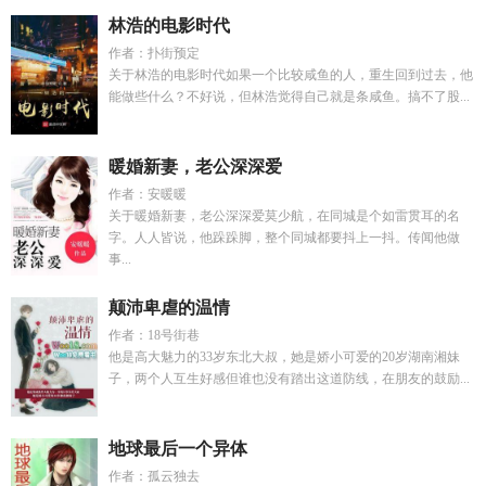
林浩的电影时代
作者：扑街预定
关于林浩的电影时代如果一个比较咸鱼的人，重生回到过去，他
能做些什么？不好说，但林浩觉得自己就是条咸鱼。搞不了股...
暖婚新妻，老公深深爱
作者：安暖暖
关于暖婚新妻，老公深深爱莫少航，在同城是个如雷贯耳的名
字。人人皆说，他跺跺脚，整个同城都要抖上一抖。传闻他做
事...
颠沛卑虐的温情
作者：18号街巷
他是高大魅力的33岁东北大叔，她是娇小可爱的20岁湖南湘妹
子，两个人互生好感但谁也没有踏出这道防线，在朋友的鼓励...
地球最后一个异体
作者：孤云独去