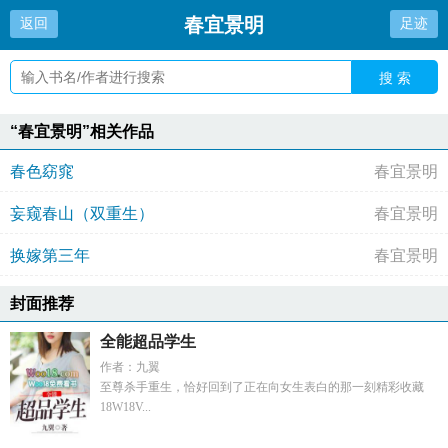
春宜景明
返回
足迹
搜 索
“春宜景明”相关作品
春色窈窕
春宜景明
妄窥春山（双重生）
春宜景明
换嫁第三年
春宜景明
封面推荐
全能超品学生
作者：九翼
至尊杀手重生，恰好回到了正在向女生表白的那一刻精彩收藏
18W18V...