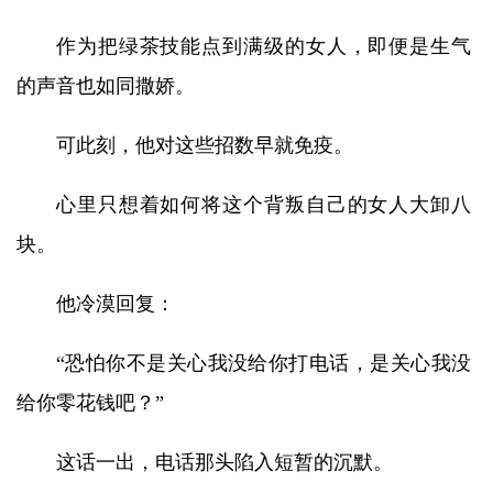
作为把绿茶技能点到满级的女人，即便是生气
的声音也如同撒娇。
可此刻，他对这些招数早就免疫。
心里只想着如何将这个背叛自己的女人大卸八
块。
他冷漠回复：
“恐怕你不是关心我没给你打电话，是关心我没
给你零花钱吧？”
这话一出，电话那头陷入短暂的沉默。