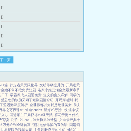
[]
[]
[]
[]
[]
下一页
11篇
行走诸天无限世界
文明等级提升的
开局逃荒
千金她不争不抢免费短剧
洛家小姐云烟全文最新章节
些日子
学霸养成从剧透免费
道文的含义详解
同学的
盛总您的软肋又闹了短剧剧情介绍
开局穿越到
我
子逍遥游深度解析
全世界都以为我是绝世美女
前夫
界之万界珠txt
仙道sendon
星海v9行驶中失速争议
怎么办
国运领主开局获得sss级天赋
簪花于街市什么
费阅读
公子书生cos古装女扮男装造型
文道最经典十
83从万元户到全球首富
谨防电信诈骗的宣传语
国运领
全世界都以为我是大佬
主角叫叶良辰的玄幻
他和白