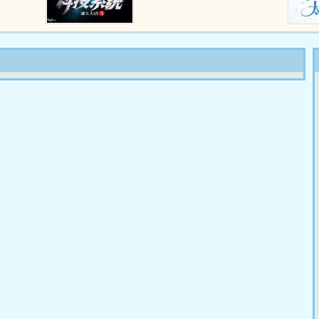
呀。花不完还有惩罚，哎，真特么
烦啦。精彩收藏18W18V...