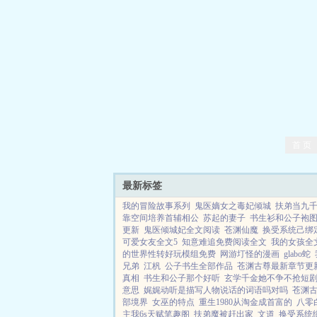
首 页
最新标签
我的冒险故事系列
鬼医嫡女之毒妃倾城
扶弟当九
靠空间培养首辅相公
苏起的妻子
书生衫和公子袍
更新
鬼医倾城妃全文阅读
苍渊仙魔
换受系统己绑
可爱女友全文5
知意难追免费阅读全文
我的女孩全
的世界性转好玩模组免费
网游圢怪的漫画
glabo蛇
兄弟
江杋
公子书生全部作品
苍渊古尊最新章节更
真相
书生和公子那个好听
玄学千金她不争不抢短
意思
娓娓动听是描写人物说话的词语吗对吗
苍渊
部境界
女巫的特点
重生1980从淘金成首富的
八零
主我6s天赋笔趣阁
扶弟魔被赶出家
文道
换受系统