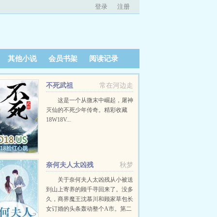
登录
注册
其他小说
会员书架
阅读记录
不死武祖
常在河边走
这是一个从微末中崛起，屠神
灭仙的不死少年传奇。精彩收藏
18W18V...
奈何夫人太凶残
秋梦
关于奈何夫人太凶残从小被送
到山上寄养的顾千寻回来了。没多
久，商界魔王沈慕川和顾家草包长
女订婚的头条轰动整个A市。第二