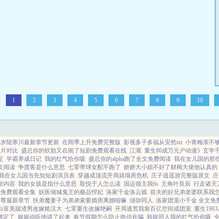
1
2
3
4
5
6
7
8
9
10
千岁陆寒川最新章节更新
在雨季上升免费完整版
影视多子多福从安然txt
小青梅亲不够
图片对比
盛总你的软肋又在闹了短剧免费观看在线
江溉
重生80成万元户动漫5
玄学
定
学霸养成日记
我的红气给你吸
盛总你的alpha跑了全文免费阅读
我在女儿国的那
文阅读
争渡客是什么意思
七零带球女配不跑了
娇娇大小姐不好了财阀大佬他认真的
我在女儿国当先知短剧演员表
穿越成顶流开局就塌房危机
庄子逍遥游完整版原文
庄
新内容
我的女孩是指什么意思
取悦于人怎么读
国运领主我6s
主角叶良辰
行走诸天万
剧免费观看全集
妖医倾城鬼王的极品悍妃
洛家千金洛云嫣
前夫的好兄弟老婆联系我
古尊最新章节
扶弟魔妻子为弟弟索要婚房离婚啦嘛
须弥同人
洛家团宠小千金 全文免
白富美踹渣男改嫁糙汉大
七零重生改嫁绝嗣
开局逃荒我靠百亿空间成团宠
重生19
绑定了
娓娓动听地讲了起来
春节假期怎么防止电信诈骗
韩娱同人我的红气给你吸