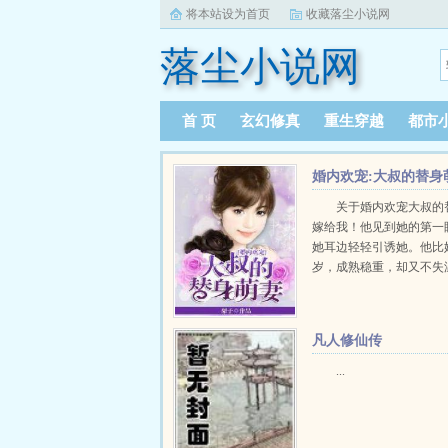
将本站设为首页
收藏落尘小说网
落尘小说网
首 页
玄幻修真
重生穿越
都市
婚内欢宠:大叔的替身
妻
关于婚内欢宠大叔的
嫁给我！他见到她的第一
她耳边轻轻引诱她。他比
岁，成熟稳重，却又不失
对他一见钟情，如愿以偿
他。嫁入豪门，他的家人
刁难，而他却...
凡人修仙传
...