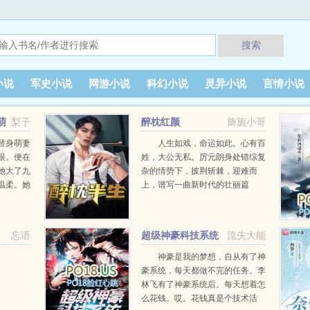
搜索
小说
军史小说
网游小说
科幻小说
灵异小说
言情小说
萌
梨子
醉枕红颜
旖旎小哥
替身萌妻
人生如戏，命运如此。心有百
眼。便在
姓，大公无私。厉元朗身处错综复
她大了九
杂的情势下，披荆斩棘，迎难而
温柔。她
上，谱写一曲新时代的壮丽篇
嫁给了
章！...
对她百般
忘语
超级神豪科技系统
流失大能
神豪是我的梦想，自从有了神
豪系统，每天都做不完的任务。李
林飞有了神豪系统后。每天想着怎
么花钱。哎。花钱真是个技术活