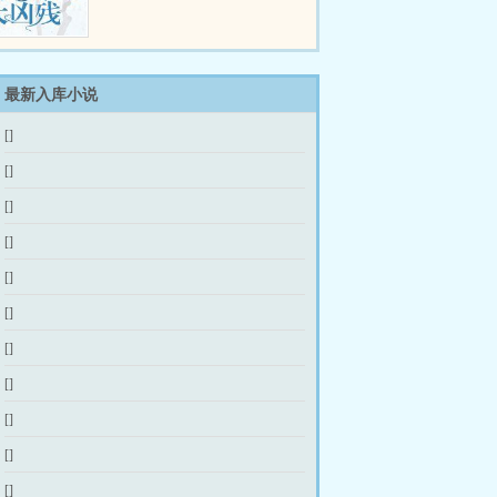
天，圈内所有大佬都收到结婚请
柬，还附带了句警告沈少夫人从山
里来的，除了长得漂亮和一身蛮
力，其他什么都不会，...
最新入库小说
[]
[]
[]
[]
[]
[]
[]
[]
[]
[]
[]