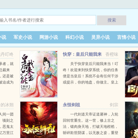
搜索
小说
军史小说
网游小说
科幻小说
灵异小说
言情小说
晓丹叮咚
快穿：皇后只能我来
香橙味
当！
承者，就
关于快穿皇后只能我来当！叮
总裁来
咚！欢迎来到快穿系统，你的任务
，还是被
便是当皇后！系统不会有任何干涉
被迫成为
或提示，你的地盘，你做主。皇上
家子是不
分好多种霸气威武的俊美邪魅的傲
☆节
娇冷淡的帅气可爱的林悠悠口水泛
滥一个个慢慢来，反正皇后只能我
奋的冰朔
永恒剑祖
剑宗
来当！...
人间一团
一代剑道天帝证道屠神，入轮
。顷刻之
回转世重生。这一世，修上古之
，恶鬼太
法，锻肉身天地，打破天地桎梏，
亿万里江
斩碎欺世阴谋，以无敌之姿，重登