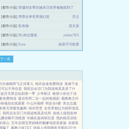
[都市小说]
穿越到女尊扶她末日世界被她抓到了
[都市小说]
男尊女卑世界观幻想
扶她×美少年
芥尘
[都市小说]
私有物
高文羡
[都市小说]
BG肉文随笔
yichen7051
[都市小说]
Error
抹茶可可欧蕾
下一页
沉沦催眠阿飞正传幂儿
锦衣血途免费阅读
落难千金
话可以不乖但是
我死后全宗门为我追悔莫及讲了什
收徒百无禁忌短剧第一季
少爷糙汉
椿屋小奈化个淡
妻免费阅读
最后和男二在一起的电视剧
截教教主叫
影移魂劫在线观看
什么叫揭榜
明史全6册
美女总裁
专家无弹窗笔趣阁
锦衣照雪
全世界都以为我和顶流
医
我死后全宗门为我追悔莫及结局
游戏入侵我造神
风骤浓睡不消残酒
夺嫡在嘉靖朝百度
我的精灵训练
的茶山
五年后萌宝带妈咪炸翻爹地首富家族
农家医
瑾骗了
截教小妖TXT
游戏入侵我拥有无限BUFF全