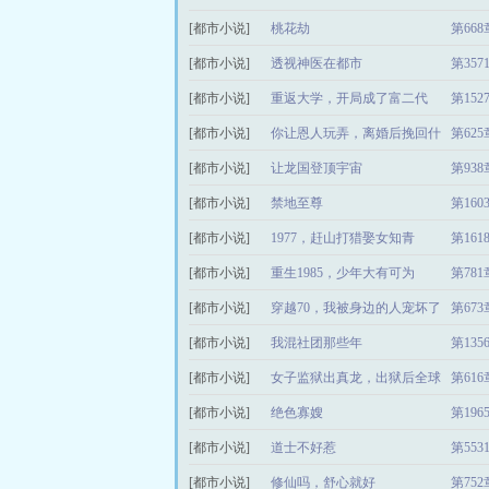
[都市小说]
桃花劫
第66
[都市小说]
透视神医在都市
第35
[都市小说]
重返大学，开局成了富二代
第15
[都市小说]
你让恩人玩弄，离婚后挽回什
第62
[都市小说]
么
让龙国登顶宇宙
第93
[都市小说]
禁地至尊
第16
[都市小说]
1977，赶山打猎娶女知青
第16
[都市小说]
重生1985，少年大有可为
第78
[都市小说]
穿越70，我被身边的人宠坏了
第67
[都市小说]
我混社团那些年
第13
[都市小说]
女子监狱出真龙，出狱后全球
第61
[都市小说]
震动
绝色寡嫂
第19
[都市小说]
道士不好惹
第55
[都市小说]
修仙吗，舒心就好
第75