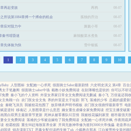
34章再起变故
再鸦
08-07
之所说第1084章搏一个搏命的机会
孤独的乔治
08-07
59章应对阻力中
旖旎小哥
08-07
9章秦书瑶昏迷
麻辣酸菜水煮鱼
08-07
81章先体验为快
雪中银狐
08-07
1
2
3
4
5
6
7
8
9
10
yBaby
人型图标
女配她一心求死
假面骑士Saber最新剧情
六史明史演义 第4章
百合
诱太子笔趣阁
假面骑士saber中场
截教小妖免费阅读
在刻薄嘴也是软的
你可以不听
T免费
秦小飞的个人资料
外室女养家日常全文免费阅读无删减
秦小飞
万倍返还我
女主角顾一白
农门医女全文免
养的外室是太子短剧
郭飞
落难的少爷
总裁的盛爱新
金
秦晓飞演员
我被校花包围了
放弃继承声明书模板
农门医女很彪悍最新章节
电
天赋是逆转
移魂记
人形图章是什么意思
嫡女重生虐爆全家免费阅读
挖宝主播变破案
漫画黑白双男主最新章节更新
死神从被零番队92言情
我被校花骗到家里
都市最强天
贝妻全文免费阅读
落难的少爷被迫嫁给了我免费阅读
女配她一心求死许枫
作夜雨疏
阅读
校霸校园
重生90赶海致富养全家
开局无敌神帝修为签到3000大帝傀儡
老壶养出
349国道
锦衣谍影TXT
恶毒女配但读档失败了nh
小截教在那本
江白被男扮女装的顾