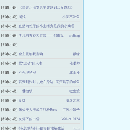
[都市小说]
《快穿之海棠男主穿越到乙女遊戲》
[都市小说]
搁浅
小圆不吃鱼
河神吃肉
[都市小说]
直播间憋尿的小主播竟是我的小助理
[都市小说]
李凡的奇妙大冒险——都市篇
wuliang
无灰酒
[都市小说]
被催眠的美人妻，听到指令就会想做色色的事
[都市小说]
金主竟给我当狗
麒缘
[都市小说]
爱“运动”的人妻
伊媚兒尹媚儿
催眠卿
[都市小说]
不合理秘密
北山沙
[都市小说]
薪资到账时，她在身边
疯狂码字的咸鱼
[都市小说]
一世枷锁
微生渡
[都市小说]
妻疑
暗影之主
[都市小说]
笨蛋美人养成了终极Boss
广陵小娘子
[都市小说]
灰烬下的白雪
Walker10124
[都市小说]
抖s总裁与抖m娇妻的性福生活
lizliz