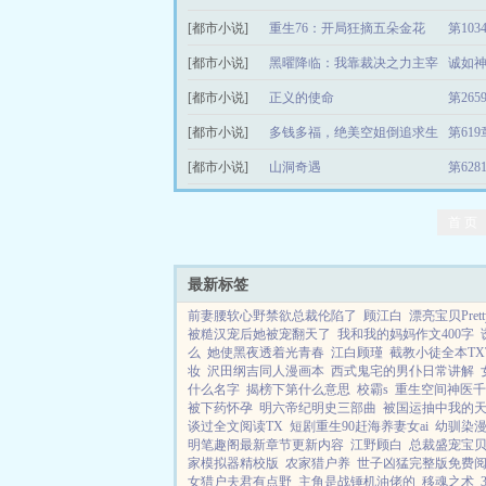
[都市小说]
重生76：开局狂摘五朵金花
第10
[都市小说]
黑曜降临：我靠裁决之力主宰
诚如神
[都市小说]
异变
正义的使命
第26
[都市小说]
多钱多福，绝美空姐倒追求生
第61
[都市小说]
娃
山洞奇遇
第62
首 页
最新标签
前妻腰软心野禁欲总裁伦陷了
顾江白
漂亮宝贝Prett
被糙汉宠后她被宠翻天了
我和我的妈妈作文400字
么
她使黑夜透着光青春
江白顾瑾
截教小徒全本TX
妆
沢田纲吉同人漫画本
西式鬼宅的男仆日常讲解
什么名字
揭榜下第什么意思
校霸s
重生空间神医千
被下药怀孕
明六帝纪明史三部曲
被国运抽中我的
谈过全文阅读TX
短剧重生90赶海养妻女ai
幼驯染
明笔趣阁最新章节更新内容
江野顾白
总裁盛宠宝
家模拟器精校版
农家猎户养
世子凶猛完整版免费
女猎户夫君有点野
主角是战锤机油佬的
移魂之术