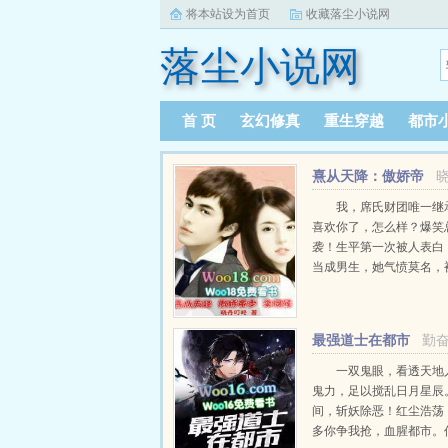
将本站设为首页
收藏落尘小说网
落尘小说网
首 页
玄幻修真
重生穿越
都市
熹从天降：傲娇帝
少，来伺候
我，席氏财团唯一继
喜欢你了，怎么样？爆笑
袭！生平第一次被人表白
当成男生，她气愤莫名，
他的贴身助理，这豪门世
是脑袋秀逗了更☆多☆章
18W18...
最强道士在都市
勤
一双鬼眼，看透天地
鬼力，足以搅乱日月星辰
间，斩妖除恶！红尘浩荡
多你争我抢，血腥都市。