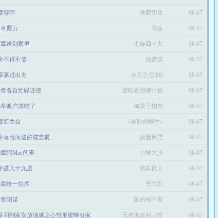
8章导弹
推窗望岳
08-07
71章愿力
花生
08-07
27章送到家里
七柒四十九
08-07
5章不得不信
练梦裳
08-07
8章驱赶出去
水晶之恋886
08-07
03章各自忙碌还债
爱吃香滑椰汁糕
08-07
18章账户冻结了
梅菜干扣肉
的姒俊
08-07
1章新生命
v奔跑的蜗牛v
08-07
3章落荒而逃的陆芸夏
故园风雪
08-07
56章阿May的事
小城大少
08-07
6章进入十九层
我非良人
08-07
65章统一指挥
李六郎
08-07
31章阳谋
困的睡不着
08-07
2章回到家安放地脉之心雏形蜜蜂分家
无依无靠的刀哥
08-07