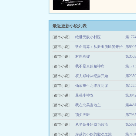
山，谁敢纵横？他叫陶夏
下墓穴得到鬼眼神通开始
是他的！最美的菇凉，最
最传奇的故事，最浩瀚的..
最近更新小说列表
[都市小说]
绝世无敌小村医
第17
[都市小说]
致命清算：从派出所民警开始
第99
[都市小说]
村医寡嫂
第35
[都市小说]
我不是真的精神病
第17
[都市小说]
权力巅峰从纪委开始
第23
[都市小说]
仙帝重生之维度阴谋
第12
[都市小说]
最强小神农
第30
[都市小说]
我在北美当地主
第44
[都市小说]
顶尖天医
第79
[都市小说]
从半岛开始成为顶流
第50
[都市小说]
穿越的小伙的撒欢之旅
第71