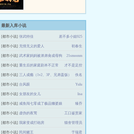
最新入库小说
[都市小说]
张武特佳
差不多小姐925
[都市小说]
无情无义的爱人
初春生
[都市小说]
武术家妈妈被弟弟肏成母狗
21smoonm
[都市小说]
重生后的家庭剧本不正常
才不是足控
[都市小说]
三人成瘾（1v2、3P、兄弟盖饭）
佚名
[都市小说]
台风眼
Yulu
[都市小说]
女朋友的女儿
lisa
[都市小说]
咸鱼闯七零成了极品懒婆娘
臻乔
[都市小说]
虚伪的夜莺
工口鉴赏家
[都市小说]
我家变成打砲房
猫舍管理员
[都市小说]
民间赌王
于瑞君