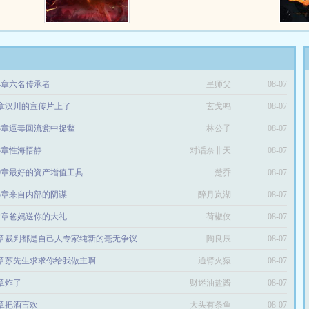
，从在地
无上巅峰，让那天宫颤抖，使那众
，天下就
神匍匐！...
烈的酒，
.
74章六名传承者
皇师父
08-07
9章汉川的宣传片上了
玄戈鸣
08-07
63章逼毒回流瓮中捉鳖
林公子
08-07
13章性海悟静
对话奈非天
08-07
59章最好的资产增值工具
楚乔
08-07
25章来自内部的阴谋
醉月岚湖
08-07
42章爸妈送你的大礼
荷椒侠
08-07
6章裁判都是自己人专家纯新的毫无争议
陶良辰
08-07
3章苏先生求求你给我做主啊
通臂火猿
08-07
9章炸了
财迷油盐酱
08-07
6章把酒言欢
大头有条鱼
08-07