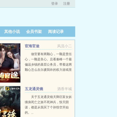
登录
注册
其他小说
会员书架
阅读记录
宦海官途
风流小二
做官要有两颗心，一颗是责任
心，一颗是良心。且看秦峰一个最
偏远乡镇的基层公务员，带着这两
颗心怎么在尔虞我诈的权力游戏里
一步步走向权力的巅峰。...
五龙通灵镜
酒香半城
关于五龙通灵镜天降巨富女妖
缠身死亡之旅不死神兵，惊天阴
谋，都是从我买了个孙悟空开始
的。...