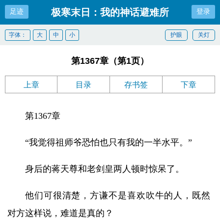
极寒末日：我的神话避难所
足迹
登录
字体：
大
中
小
护眼
关灯
第1367章（第1页）
上章
目录
存书签
下章
第1367章
“我觉得祖师爷恐怕也只有我的一半水平。”
身后的蒋天尊和老剑皇两人顿时惊呆了。
他们可很清楚，方谦不是喜欢吹牛的人，既然
对方这样说，难道是真的？