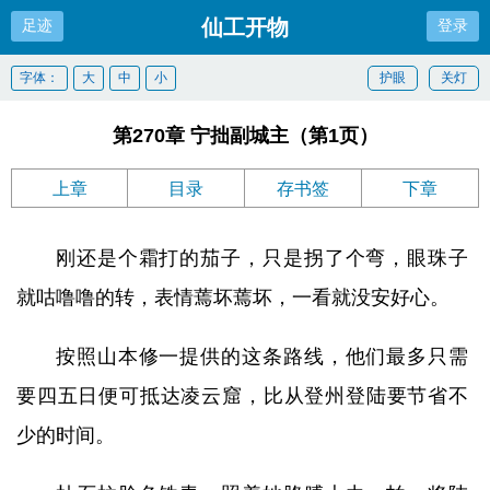
仙工开物
足迹
登录
字体：
大
中
小
护眼
关灯
第270章 宁拙副城主（第1页）
上章
目录
存书签
下章
刚还是个霜打的茄子，只是拐了个弯，眼珠子
就咕噜噜的转，表情蔫坏蔫坏，一看就没安好心。
按照山本修一提供的这条路线，他们最多只需
要四五日便可抵达凌云窟，比从登州登陆要节省不
少的时间。