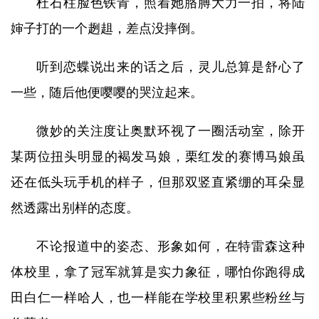
杜石柱脸色铁青，照着她胳膊大力一拍，将陆
婶子打的一个趔趄，差点没摔倒。
听到恋蝶说出来的话之后，灵儿总算是舒心了
一些，随后他便嘤嘤的哭泣起来。
微妙的关注度让奥默环视了一圈活动室，除开
某两位扭头明显的褐发马娘，栗红发的赛博马娘虽
还在低头玩手机的样子，但那双竖直紧绷的耳朵显
然透露出别样的态度。
不论报道中的姿态、形象如何，在特雷森这种
体校里，拿了冠军就算是实力象征，哪怕你跑得成
田白仁一样哈人，也一样能在学校里积累些粉丝与