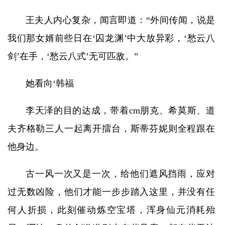
王夫人内心复杂，闻言即道：“外间传闻，说是
我们那女婿前些日在‘囚龙渊’中大放异彩，‘愁云八
剑’在手，‘愁云八式’无可匹敌。”
她看向‘韩福
李天泽的目的达成，带着cm朋克、希莫斯、道
夫齐格勒三人一起离开擂台，斯蒂芬妮则全程跟在
他身边。
古一风一次又是一次，给他们遮风挡雨，应对
过无数凶险，他们才能一步步踏入这里，并没有任
何人折损，此刻催动炼空宝塔，浑身仙元消耗殆