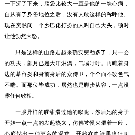
一下沉了下来，脑袋比较大一直是他的一块心病，
自从有了身份地位之后，没有人敢这样的称呼他。
现在突然间一个乡巴佬打扮的人叫自己大头，顿时
让他勃然大怒。
只是这样的山路走起来确实费劲多了，只一会
的功夫，颜月已是大汗淋漓，气喘吁吁。再瞧着身
边的慕容炎和身前身后的众侍卫，个个面不改色气
不喘。而那位毕成功，居然也是脚步从容，一点没
露任何败相。
一股异样的腥甜滑过她的喉咙，然后她的身子
开始一点一点的发起热来，仿佛被慢火煨着一般，
心底钻出一种莫名的渴求，开始在血液里疯狂叫