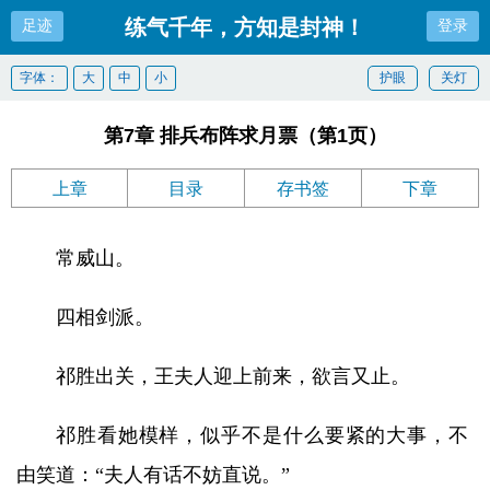
练气千年，方知是封神！
足迹
登录
字体：
大
中
小
护眼
关灯
第7章 排兵布阵求月票（第1页）
上章
目录
存书签
下章
常威山。
四相剑派。
祁胜出关，王夫人迎上前来，欲言又止。
祁胜看她模样，似乎不是什么要紧的大事，不
由笑道：“夫人有话不妨直说。”