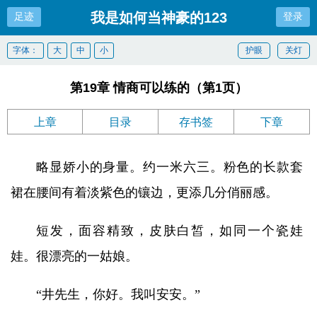
我是如何当神豪的123
足迹
登录
字体：
大
中
小
护眼
关灯
第19章 情商可以练的（第1页）
上章
目录
存书签
下章
略显娇小的身量。约一米六三。粉色的长款套
裙在腰间有着淡紫色的镶边，更添几分俏丽感。
短发，面容精致，皮肤白皙，如同一个瓷娃
娃。很漂亮的一姑娘。
“井先生，你好。我叫安安。”