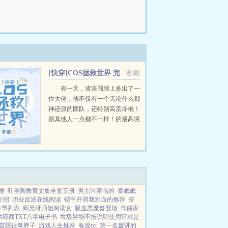
[快穿]COS拯救世界 完
君藏
结+番外
有一天，渣浪围脖上多出了一
位大佬，他不仅有一个无论什么都
神还原的团队，还特别高贵冷艳！
跟其他人一点都不一样！的最高境
界是什么？神还原？不！沈砚表示
真正的境界是扮什么你就是什么！
当纯阳真仙，做不周祖师，以刀剑
震慑百鬼，用科技改造世界...
睡
叶圣陶教育文集全套五册
男主叫霍临的
秦眠眠
介绍
职业反派在线阅读
铠甲开局我邪血的推荐
丧
章节列表
师兄呀师姐阅读女
吸血恶魔兽登场
作曲家
供应商TXT八零电子书
垃圾异能不按说明使用它就是
苗疆往事胖子
游戏人生推荐
春渡txt
第一名媛讲的