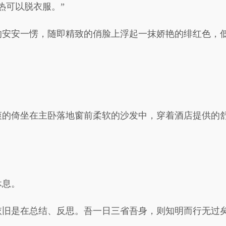
热可以脱衣服。”
安安一愣，随即精致的俏脸上浮起一抹娇艳的绯红色，低
爽的倚坐在主卧落地窗前柔软的沙发中，穿着酒店提供的
。
休息。
依旧是在总结、反思。吾一日三省吾身，则知明而行无过