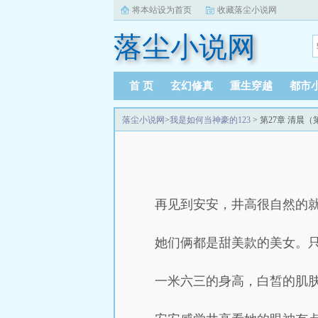
将本站设为首页
收藏落尘小说网
落尘小说网
首 页
玄幻修真
重生穿越
都市
落尘小说网
>
我是如何当神豪的123
> 第27章 清晨（
再见到安安，井高很自然的
她们俩都是甜美款的美女。
一米六三的身高，白皙的肌