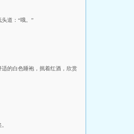
头道：“哦。”
舒适的白色睡袍，抿着红酒，欣赏
矣。