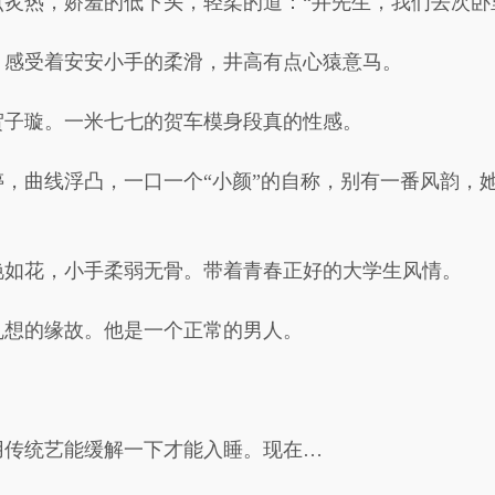
炙热，娇羞的低下头，轻柔的道：“井先生，我们去次卧
，感受着安安小手的柔滑，井高有点心猿意马。
贺子璇。一米七七的贺车模身段真的性感。
，曲线浮凸，一口一个“小颜”的自称，别有一番风韵，
艳如花，小手柔弱无骨。带着青春正好的大学生风情。
乱想的缘故。他是一个正常的男人。
用传统艺能缓解一下才能入睡。现在…