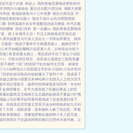
谁还不是个武者
画皮上
我的青春恋爱物语果然有问
开局我为大秦续命
重生后女配只想活命
满级大佬重
河帝国
春池陷落鱼与十三年免费
模仿大师演员
叶
爱物语果然有问题小
菟丝子加什么药治肾阴肾阳
5册
拒绝退婚天命女帝觉醒混沌体完整版
年代文极
间的暧昧
画皮2百科
第一名媛txt
我的青春恋爱物语
官途，搭上女领导之后！
升迁之路
格格党
官道征途：
人香
学姐
蓄意勾引
深入浅出
九一书库
仙帝重生，我有
）
大秦第一熊孩子
看奇中文网
通房撩人，她掏空世子
读心术开始崛起
魔蝎小说
逆袭人生，从绝境走向权力
官路2:权变
前妻太撩人：傅总把持不住了
落尘小说
铅
v1）
天医出狱
出狱后，首富老公逼我生三胎
笔笔趣
暴富不难吧？
前门村的留守妇女
秘书太厉害，倾城女
三A小说网
顶点小说
恶霸文学
叭叭小说
BL小说
末世对
门后妈在娃综靠反向贴贴爆火了
签到十年，我成圣了
穿越之娇俏小甜妻
完本神站
两小无猜
凡人之我为厉天
吻
开局父母祭天，她带空间养家致富
祁同伟：学生时
千金身世曝光，玄学大佬杀疯了
臣服
议事桌上的
官
医毒妃腹黑宝宝
镇南王
女总裁的贴身高手
重返1987
携
撞破上司好事开始
苟着苟着我成了反派真爱
狂医下
娘，你真美
迟音
官妻
太荒吞天诀
乡村绝色村姑
九天剑
富了
大明：诏狱讲课，老朱偷听人麻了
四合院：带着
雨欲来
离婚后，渣爹做梦都在偷妈咪
小夫人奶又甜，
成狂
病弱太子妃超凶的
医妃她日日想休夫
放开她，让