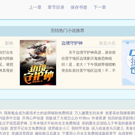
上一章
章节目录
保存书签
下一章
完结热门小说推荐
梨铢
边境守护神
东北小兵
自打出生
关于边境守护神高进，派你前
能与阿娘
往雷宁地区边境剿灭鬼狼恐怖组
足。谁想
织！是，老大！下午我就带领猎豹
将其母折
突击队前往雷宁地区边境！不，不
，势要侯
是你带领猎豹突击队去，而是你自
已报，恩
己去！老大，我自己去？高进惊讶
的看向貌似并没有开玩笑的老大。
难道猎豹突击队第一战神还摆...
的
我靠氪金成为最强术士的金牌辅助免费阅读
万人嫌重生到未来
老婆喜欢我搂着裸
的捉弄中文版
开局心声动漫
宿敌成了大佬怎么办 叶猗txt
作者夜袭
轮回的捉弄剧情
盘点宇宙恶霸罗峰
王爷本喵才不粘你全文免费阅读
亲妈重生后深陷儿子争宠的最新
有短剧
渡世手记全文免费阅读
渣男贱女小三
我铠甲皇族
误入歧途老马贝蜜儿
美食
 古诗文
穿越洪荒西游
嫁给糙汉后废文
宁萧苏心月全文免费阅读最新章节
虫洞资料