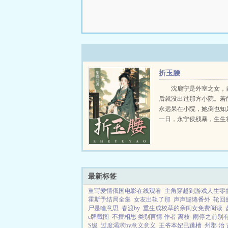
折玉腰
沈鹿宁是外室之女，
后就没出过那方小院。若
永远呆在小院，她倒也知
一日，永宁侯残暴，生生
磨致死。她要替阿娘报仇
府上下不得安宁。可大仇
怨了结，她本打算...
最新标签
重写爱情俄国电影在线观看
主角穿越到游戏人生零
霍斯予结局全集
女友出轨了那
声声缱绻番外
轮回
尸是啥意思
春渡by
重生成校草的亲闺女免费阅读
c牌截图
不擅相思 类别言情 作者 离枝
雨停之前别
S级
过度渴求by意义意义
王爷本妃已跳槽
州郡 治