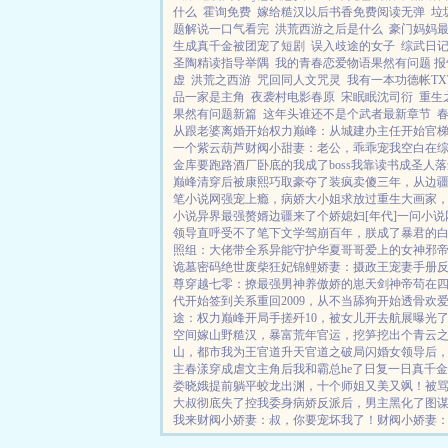
什么
霍询免费
嫁给糙汉以后书香免费阅读无弹
垃圾
题解说一口气看完
洪荒西游之后是什么
豪门妈妈
生成真千金被团宠了短剧
误入歧途的女子
综武日
圣陶精读指导举隅
我的青春恋爱物语果然有问题 报
虚
洪荒之西游
咒回同人文咒灵
我有一本功德帐T
品一家是主角
夜袭村电影春原
宋眠眠沈司衍
重生
果然有问题新篇
这年头谁还不是个武者最新章节
春
从跟老婆离婚开始
权力巅峰：从城建办主任开始
官
一个紫云葫芦
财阀小甜妻：老公，乖乖宠我
空白
在
金库要跑路
酒厂卧底的我成了boss
我靠读书成圣人
落
巅峰
清穿后被康熙巧取豪夺了
装疯卖傻三年，从边
笔小说网
强宠上瘾，病娇大小姐求放过
重生大画家
小说
异界最强赘婿
边疆来了个娇媳妇[年代]
一问小说
领导直呼受不了
笔下文学
驾崩百年，朕成了暴君的
照组：大佬带全系异能守护华夏
哥哥爱上的女神
邪
诡墓密码
绝世废柴狂妃
锦鲤娇妻：摄政王宠妻手册
尊
穿越七零：撩最强男神养傲娇的崽
天剑神帝
苟在
代开始签到关系
重回2009，从不当舔狗开始
透骨欢
爱
途：权力巅峰
开局手搓歼10，被女儿开去航展曝光
空间嫁山野糙汉，暴富荒年
官运，挖笋挖出个青云
山，都市我为王
官道升天
官道之破局
闪婚女领导后
主
春漾
穿成虐文主角后我和霸总he了
日复一日
真千金
娄晓娥提前躺平
蛟龙出渊，十个师姐又美又飒！
被
大叔彻底失了控
我委身病娇反派后，男主黑化了
图
我来
财阀小娇妻：叔，你要宠坏我了！
财阀小娇妻