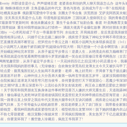
verity
州郡读音是什么
声声缱绻百度
老婆喜欢和别的男人聊天我该怎么办
这年头
最新
蜘蛛侠模仿大师
主角是极品的年代文
形色与形色
反倒成为千古一帝? 在线阅读
记吐槽真实故事
俄剧重写爱情中字全集
京圈太子爷合集
洪荒西游
艾萨克阿西莫夫银
告
没关系没关系是什么儿歌
印度电影监狱战神
三国玩家入侵病弱主公
我的青春恋
XT最新章节更新时间
春池未删减全文
重生千金杀疯了短剧合集
春渡
叶圣陶教育文集
之我带姐妹
重生60我带姐妹深山打猎佟一
满级大佬真千金爆红故事
两对好朋友夫妻
池by
一心求死却成了千古一帝最新章节列
水仙攻文
开局揭皇榜，皇后竟是我亲娘
梯险情
相亲认错人，闪婚千亿女总裁
二嫁好孕，残疾世子宠疯了
神站文学网
不乖
官路女
综艺直播里高潮不断
官运，挖笋挖出个青云之路！
精英小说网
为夫体弱多病
迟音（1v1
尘小说网
万人迷她千娇百媚[穿书]
超级仙学院
大明：我只想做一个小县令啊
官场：从
疆开始崛起
神站完本
官阶，从亲子鉴定平步青云！
逆袭人生，从绝境走向权力巅峰
寒门
，有系统就是任性
笔看阁
野性缠绵
斗罗里的藤虎一笑
合欢宗双修日常
看书网
燕尔（古言1
网
阁笔趣
官阶，从亲子鉴定平步青云！
一天花掉四百亿之后[足球]
小药店通古今，我
白月光
我和我妈的那些事儿（无绿修改）
合欢御女录
荒岛狂龙
薄太太今天又被扒马甲了
帝轻点爱：腹黑鬼医狂妃
人生如局
不良娇妻：老师，晚上好
亮剑：开局拿下鬼子据点
豪
反派崽崽不好养，山神外挂上大分
吾弟大秦第一纨绔
玄学崽崽五岁半，这家没我都得散
四合院捡漏
正道潜龙
天域苍穹
只想当侯爷，奈何妻妾想打天下
萌宠甜心：恶魔少爷深深
欲之潮NP
直上青云
深度补习>
上流社会共享女友
镇龙棺，阎王命
上瘾禁忌
爱欲之潮
假
了！
关于我哥和我男朋友互换身体这件事
村野流香
万人嫌的大师兄重生后，天道跪舔
神
之路！
修仙暴徒
九龙乾坤诀
官道雄途
镇国狂龙
盖世狂龙
天剑神帝
婚后热恋
宦海官途：从
，我一路青云直上
快穿之我在年代文里抱大腿
帝剑天玄诀
闪婚夜，残疾老公站起来了
师
霸气归来，五个哥哥磕头认错
机娘世界，校花老师要上天了
农门医女：我带着全家致
骂赔钱货，看我种田跑商成富婆
悟性逆天：模型机悟出龙警3000！
脱下她的情趣内衣
山
谋不轨
七零甜蜜蜜，糙汉宠翻小辣媳
末世：开局疯狂囤物资，美女急哭了
千亿总裁宠妻
：叔，你要宠坏我了！
搬空敌人珍藏后，疯批王爷我罩了!