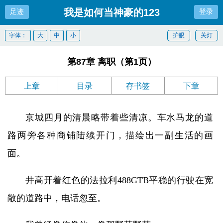
我是如何当神豪的123
足迹
登录
字体：
大
中
小
护眼
关灯
第87章 离职（第1页）
上章
目录
存书签
下章
京城四月的清晨略带着些清凉。车水马龙的道
路两旁各种商铺陆续开门，描绘出一副生活的画
面。
井高开着红色的法拉利488GTB平稳的行驶在宽
敞的道路中，电话忽至。