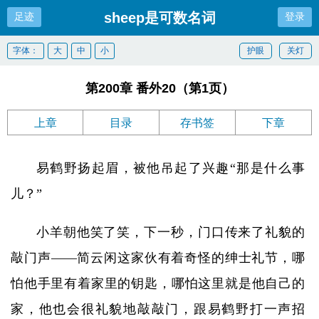
sheep是可数名词
足迹
登录
字体：
大
中
小
护眼
关灯
第200章 番外20（第1页）
上章
目录
存书签
下章
易鹤野扬起眉，被他吊起了兴趣“那是什么事
儿？”
小羊朝他笑了笑，下一秒，门口传来了礼貌的
敲门声——简云闲这家伙有着奇怪的绅士礼节，哪
怕他手里有着家里的钥匙，哪怕这里就是他自己的
家，他也会很礼貌地敲敲门，跟易鹤野打一声招