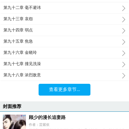
第九十二章 毫不避讳
第九十三章 哀怨
第九十四章 弱点
第九十五章 焦急
第九十六章 金晓玲
第九十七章 撞见洗澡
第九十八章 浓烈敌意
查看更多章节...
封面推荐
顾少的漫长追妻路
作者：芸紫依