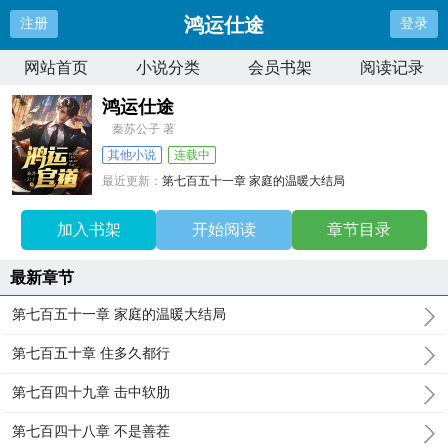
鸿运仕途
注册
登录
网站首页
小说分类
会员书架
阅读记录
鸿运仕途
秦苏公子 著
其他小说
连载中
最近更新：
第七百五十一章 家庭的温暖大结局
更新时间：
2025-05-12 00:21:12
加入书架
开始阅读
章节目录
最新章节
第七百五十一章 家庭的温暖大结局
第七百五十章 住多久都行
第七百四十九章 击中软肋
第七百四十八章 不是善茬