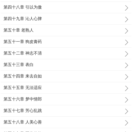
第四十八章 引以为傲
第四十九章 沁人心脾
第五十章 老熟人
第五十一章 狗皮膏药
第五十二章 神志不清
第五十三章 表白
第五十四章 来去自如
第五十五章 无法适应
第五十六章 梦中情郎
第五十七章 芳心乱跳
第五十八章 人美心善