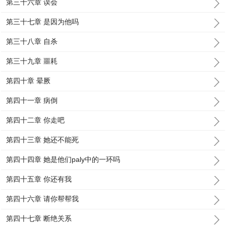
第三十六章 误会
第三十七章 是因为他吗
第三十八章 自杀
第三十九章 噩耗
第四十章 晕厥
第四十一章 病倒
第四十二章 你走吧
第四十三章 她还不能死
第四十四章 她是他们paly中的一环吗
第四十五章 你还有我
第四十六章 请你帮帮我
第四十七章 断绝关系