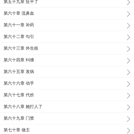
第五十九章 扯平了
第六十章 流鼻血
第六十一章 补药
第六十二章 勾引
第六十三章 外生枝
第六十四章 纠缠
第六十五章 发病
第六十六章 动手
第六十七章 代价
第六十八章 她打人了
第六十九章 门禁
第七十章 做主