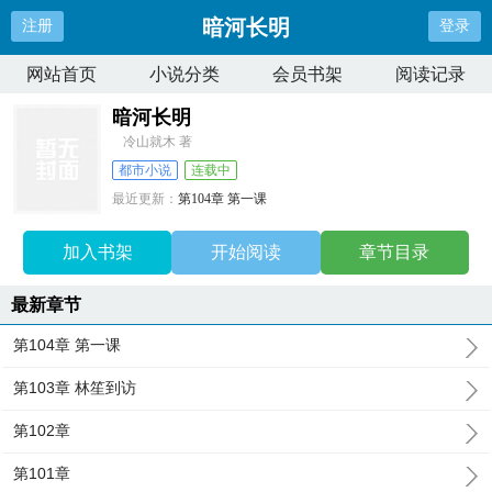
暗河长明
注册
登录
网站首页
小说分类
会员书架
阅读记录
暗河长明
冷山就木 著
都市小说
连载中
最近更新：
第104章 第一课
更新时间：
2025-05-23 09:59:06
加入书架
开始阅读
章节目录
最新章节
第104章 第一课
第103章 林笙到访
第102章
第101章