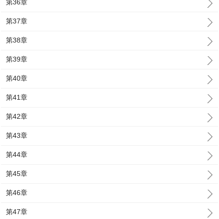
第36章
第37章
第38章
第39章
第40章
第41章
第42章
第43章
第44章
第45章
第46章
第47章