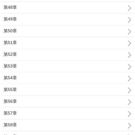
第48章
第49章
第50章
第51章
第52章
第53章
第54章
第55章
第56章
第57章
第58章