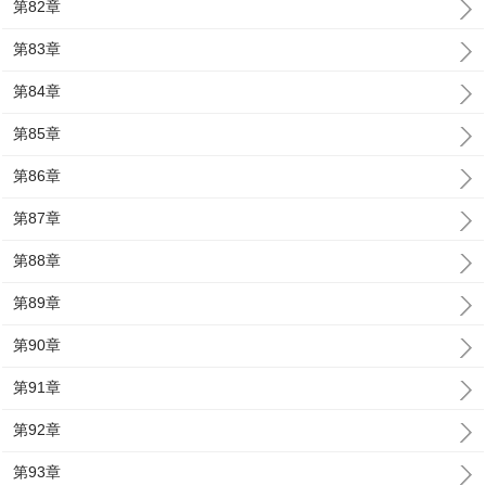
第82章
第83章
第84章
第85章
第86章
第87章
第88章
第89章
第90章
第91章
第92章
第93章