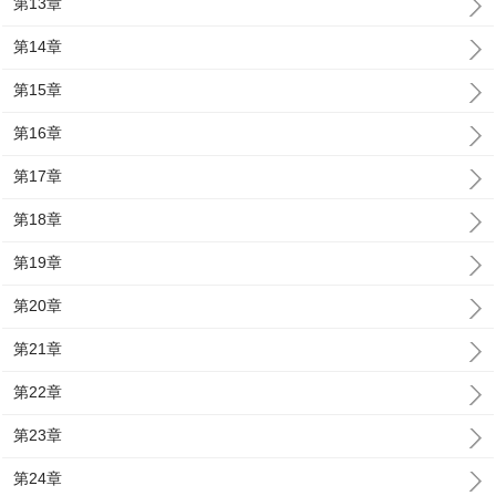
第13章
第14章
第15章
第16章
第17章
第18章
第19章
第20章
第21章
第22章
第23章
第24章