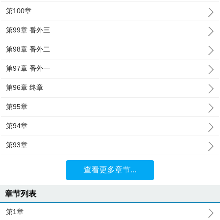
第100章
第99章 番外三
第98章 番外二
第97章 番外一
第96章 终章
第95章
第94章
第93章
查看更多章节...
章节列表
第1章