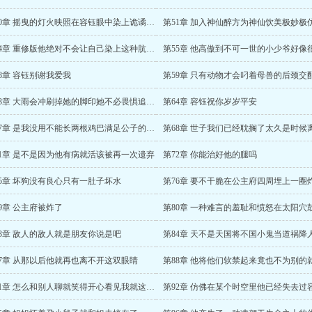
第50章 摇曳的灯火映照在容钰眼中染上诡谲的癫狂和兴奋
第54章 重修版他绝对不会让自己染上这种肮脏的东西
8章 容钰别谢我爱我
第63章 大雨会冲刷掉她的脚印她不必畏惧追兵只管向前
第64章 容钰祝你岁岁平安
第67章 是我没用不能长两根鸡巴满足公子的骚穴
第68章 世子我们已经耽搁了太久是时候
71章 是不是因为他有病就活该被再一次遗弃
第72章 你能治好他的腿吗
75章 坏狗没有良心只有一肚子坏水
9章 公主府被炸了
83章 敌人的敌人就是朋友你说是吧
第84章 天不是天国将不国小鬼当道祸降
87章 从那以后他就再也离不开这双眼睛
第91章 怎么和别人聊就笑得开心看见我就这样二更