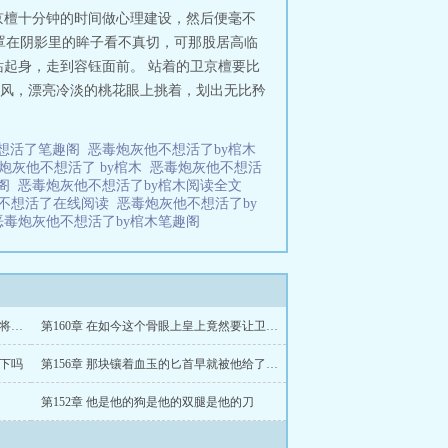
京檀十分钟的时间做心理建设，然后便毫不
笼罩在阴影里的眸子看不真切，可那股居高临
起身，走到容钰面前。 站着的卫京檀要比
风，漂亮冷淡的桃花眼上挑着，划出无比矜
想活了笔趣阁
恶毒炮灰他不想活了by棺木
炮灰他不想活了 by棺木
恶毒炮灰他不想活
趣阁
恶毒炮灰他不想活了by棺木阅读全文
他不想活了在线阅读
恶毒炮灰他不想活了by
恶毒炮灰他不想活了by棺木笔趣阁
第161章 容钰肯将血玉送给卫京檀无异于将皇位拱手于人
第160章 在如今这个骨眼上皇上竟然要让卫京檀离京
一下吗
第156章 那块镶着血玉的匕首早就被他给了卫京檀
第152章 他是他的狗是他的双腿是他的刀