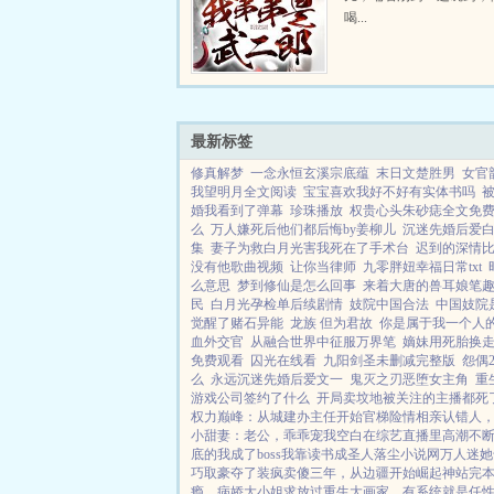
喝...
最新标签
修真解梦
一念永恒玄溪宗底蕴
末日文楚胜男
女官
我望明月全文阅读
宝宝喜欢我好不好有实体书吗
婚我看到了弹幕
珍珠播放
权贵心头朱砂痣全文免
么
万人嫌死后他们都后悔by姜柳儿
沉迷先婚后爱白尘
集
妻子为救白月光害我死在了手术台
迟到的深情
没有他歌曲视频
让你当律师
九零胖妞幸福日常txt
么意思
梦到修仙是怎么回事
来着大唐的兽耳娘笔
民
白月光孕检单后续剧情
妓院中国合法
中国妓院
觉醒了赌石异能
龙族 但为君故
你是属于我一个人
血外交官
从融合世界中征服万界笔
嫡妹用死胎换
免费观看
囚光在线看
九阳剑圣未删减完整版
怨偶
么
永远沉迷先婚后爱文一
鬼灭之刃恶堕女主角
重
游戏公司签约了什么
开局卖坟地被关注的主播都死
权力巅峰：从城建办主任开始
官梯险情
相亲认错人
小甜妻：老公，乖乖宠我
空白
在综艺直播里高潮不
底的我成了boss
我靠读书成圣人
落尘小说网
万人迷她
巧取豪夺了
装疯卖傻三年，从边疆开始崛起
神站完
瘾，病娇大小姐求放过
重生大画家，有系统就是任