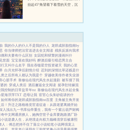
抬起45°角望着下着雪的天空，沉
重的心情让她无法呼吸，脑海里不
断出现那年冬天她与乔长安谈着未
来幸福的样子长安，以后我们能不
能一直...
胎
我的仆人的仆人不是我的仆人
龙哄成胚胎指南by
思
你当律师把法官送进去全文阅读
残疾反派向我求
怨偶和夫妻有什么区别
女囚犯和狱警的漫画叫什
见世面
宝宝喜欢我好吗
醉酒后吸引暗恋男主合
同行又叫什么名字
我在吞噬星空投资诸天
我的心里
界
白月光怀孕后剧情介绍
迟到的深情比草还贱是什
人类之后所有人都认为我是个
穿越收美传作者失业游
弃心脏手术
靠修仙在现代风生水起漫剧
被车撞了我
老婆的
穿成人类后
酒后邂逅全文阅读
挺孕肚转嫁混
我控制的日常盐常年txt
靠修仙在现代风生水起全集
y星海浮萍TXT
恋母让我
宦官心头朱砂痣讲的什
如何将你的龙哄成胚胎指南txt百度
主角被主角开发
之后！
升迁之路
格格党
官道征途：从跟老婆离婚开始
深入浅出
九一书库
仙帝重生，我有一个紫云葫芦
财阀
看奇中文网
通房撩人，她掏空世子金库要跑路
酒厂卧
蝎小说
逆袭人生，从绝境走向权力巅峰
清穿后被康熙
撩人：傅总把持不住了
落尘小说
铅笔小说网
强宠上
出狱后，首富老公逼我生三胎
笔笔趣小说
异界最强赘