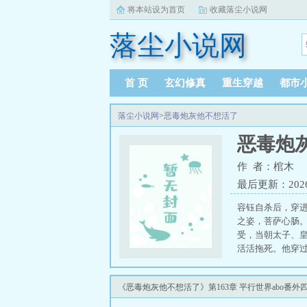
将本站设为首页
收藏落尘小说网
落尘小说网
首 页
玄幻修真
重生穿越
都市
落尘小说网
>
恶毒炮灰他不想活了
恶毒炮
作 者：棺木
最后更新：2026-0
容钰自杀后，穿
之姿，菩萨心肠
受，当朝太子、
活活拖死。他穿
钰应该……自然
还疯的攻受是双性
《恶毒炮灰他不想活了》第163章 平行世界abo番外