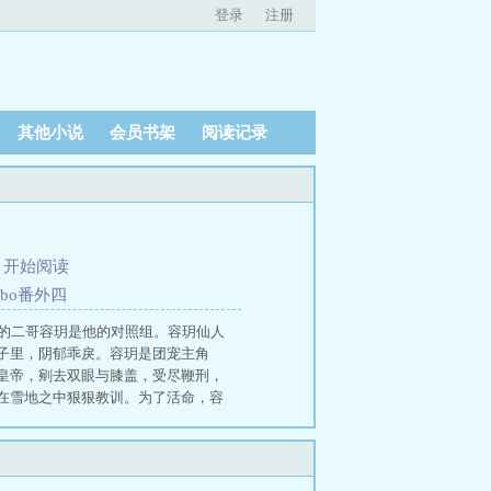
登录
注册
其他小说
会员书架
阅读记录
、
开始阅读
abo番外四
母的二哥容玥是他的对照组。容玥仙人
子里，阴郁乖戾。容玥是团宠主角
皇帝，剜去双眼与膝盖，受尽鞭刑，
在雪地之中狠狠教训。为了活命，容
。没有求生欲的残疾疯批受vs比受