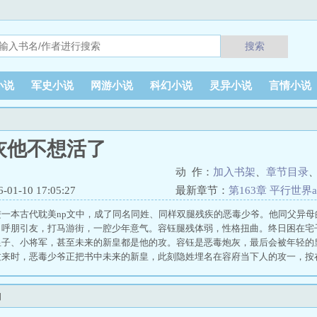
搜索
小说
军史小说
网游小说
科幻小说
灵异小说
言情小说
灰他不想活了
动 作：
加入书架
、
章节目录
1-10 17:05:27
最新章节：
第163章 平行世界
进一本古代耽美np文中，成了同名同姓、同样双腿残疾的恶毒少爷。他同父异
。呼朋引友，打马游街，一腔少年意气。容钰腿残体弱，性格扭曲。终日困在宅
皇子、小将军，甚至未来的新皇都是他的攻。容钰是恶毒炮灰，最后会被年轻的
过来时，恶毒少爷正把书中未来的新皇，此刻隐姓埋名在容府当下人的攻一，按
不可能。容钰红唇微勾，握着鞭子对着主角攻狠狠抽了下去。不好意思，他不想活
 恶毒炮灰他不想活了
四