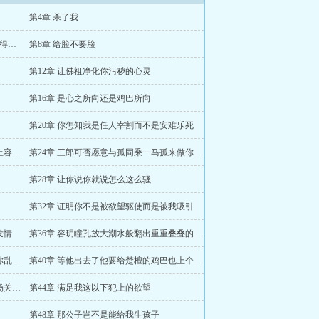
第4章 杀了我
第7章 父亲猜一猜那木头糊成的牌位可经得住几时烧
第8章 给脸不要脸
第12章 让佛祖净化你污秽的心灵
第16章 是心之所向还是鸡巴所向
第20章 你怎知我是任人宰割而不是安难乐死
第23章 不过是个玉面修罗罢了哪里比得上容二郎
第24章 三郎可否愿意与孤同乘一马孤来做你的双腿你来射箭如何
第28章 让你说你就说怎么这么骚
第32章 证明你不是被欲望驱使而是被我吸引
发情
第36章 容玥瞳孔放大潮水般翻出重重叠叠的惊恐像看到了可怕的东西
第39章 不听话的坏狗就要戴上嘴套免得你乱咬乱舔
第40章 等他出去了他要给楚檀的鸡巴也上个笼子
第43章 所谓可以包容一切的爱不过是一场关于权力斗争的惊天阴谋
第44章 满足我这以下犯上的欲望
第48章 那公子岂不是能给我生孩子