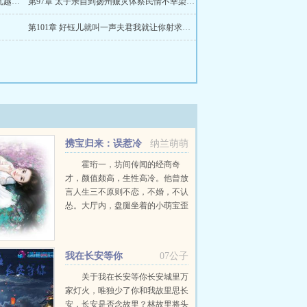
第96章 他产生了一种凌驾于生命之上的优越和傲慢
第97章 太子亲自到扬州赈灾体察民情不幸染上时疫了
第101章 好钰儿就叫一声夫君我就让你射求你了二更
携宝归来：误惹冷
纳兰萌萌
总裁
霍珩一，坊间传闻的经商奇
才，颜值颇高，生性高冷。他曾放
言人生三不原则不恋，不婚，不认
怂。大厅内，盘腿坐着的小萌宝歪
头看看手里的财经杂志，再看看旁
边腻歪着他妈妈要给喂葡萄吃的亲
爹嘶，脸真疼更☆多☆章☆节
我在长安等你
07公子
18W...
关于我在长安等你长安城里万
家灯火，唯独少了你和我故里思长
安，长安是否念故里？林故里将头