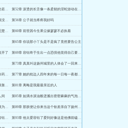
第51章 加入神仙醉方为神仙饮美极妙极仿若飘飘登仙公子一试便知
第52章 滚烫的长舌像一条柔韧的淫蛇游动在紧致的甬道之中
第55章 他高傲到不可一世的小少爷好像很没有安全感
第56章 公子就当疼疼我好吗
第59章 只有动物才会叼着母兽的后颈交配楚檀简直不是人
第60章 前世因今生果尘缘寥寥不必执着
第65章 你说那小丫头是不是疯了竟然要告公主
离开了
第69章 容钰终于生出一点恐惧他觉得自己要被楚檀干死了
第73章 真真叫这扬州城里的人体会了一回来自京都的玉面修罗
第76章 要不干脆在公主府四周埋上一圈炸药把他们全炸死算了
第77章 她的枕边人四年来的每一日每一夜都在想着怎么弄死她
第80章 一种难言的羞耻和愤怒在太阳穴鼓胀着近乎失控地迸发出来
第81章 离晦是我最最亲近的人
人间
第85章 如滴水滚油般迸溅出密密麻麻的气泡随即又释放出更加浓烈的情潮
第88章 他将他们软禁起来竟也不为别的就为了看他们三个交媾
第89章 那朕便让你来当这个钦差亲自下扬州治理时疫
第92章 仿佛在某个时空里他已经失去过容钰一回
第93章 他太爱容钰了爱到好像这是他佛前磕头千万次求来的失而复得