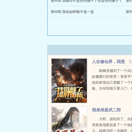
第94章 我看你不是伤到腰子了你是伤到脑子了
第98章 我命如蜉蝣不值一提
第
人在修仙界，我觉
醒了爆肝面板
陈枫穿越到了一个武
妖魔横行的世界！资质平
他却发现自己觉醒了一个
板。任何技能只要入门，
肝熟练度，不断的提升下
还可以觉醒一个一个的技
从最开始的营养吸收，基础箭
我弟弟是武二郎
大郎，该吃药了。武
突然发现眼前多了一个妩
儿，端着汤药！这碗药，