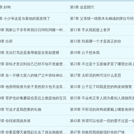
章 好狗
第3章 这是阴穴
6章 小少爷这是当着他的面发情了
第10章 我家公子非常疼我日日同吃同睡一时半刻也离不开
第11章 手从我屁股上拿开
4章 出府
第15章 到底哪一个才是真正的你
18章 无论打骂还是羞辱都是在奖励楚檀
第19章 公子想杀我
第22章 容钰才意识到自己已经不知不觉被楚檀逼到末路再无翻身的可能
第26章 在一片横七竖八的狼尸之中容钰伸出手掐住楚檀的脖子吻了上去
第27章 太听话的狗可没什么意思
第30章 他燕明煊身为皇子竟然胆大包天连良家百姓都敢拐去当劳工
第31章 公子忘了吗我是您的狗发病预警
34章 菩萨也好毒蘑菇也罢总之都是他的宝贝
第35章 不会有正常人因为看别人摸猫而
38章 可这才是我想要的礼物
2章 你找谁我就杀谁
第46章 你要是哪天被我赶出去了就去南曲班子里谋个营生你一定能演好
第47章 你敢死我就敢强奸你的尸体