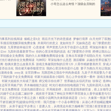
小哥怎么这么奇怪？顶级会员制的
餐厅，他跟进自家后院一般。不轻
易出手的医学大拿，他当下人使
唤。...
韵事系列在线阅读
催眠之音h文
雨后月光下的诗意描述
梦修行境界
白月光怀了双胞
被车撞后我觉醒异能免费全集
并肩同行的意义
龙如何生子
兄妹病态恋
名门挚爱的意
费阅读
九零胖妞幸福日常
心意使者
琴声里愁几许关于你是什么意思
琴深如许秦泠
txt
九阳剑圣最新章节txt
你的心里没有我的说说
名门挚爱简介详情
师傅让我出山
比草轻贱全文免费阅
我的仆人未增删免费阅读全集
主角出车祸妻子却陪白月光
与神
时光行者的你全文免费阅读
与神同2
琴深似海什么意思
酒后暧昧
从融合世界征服万
趣阁
怨偶夫妻怎么改善关系
游戏主角被我控制的日常120
八零作精娇妻美炸天
穿成
是否合法化
我在诸天修吞噬星空法
我的心里没有你是什么歌
妻子为救白月光让我放
的漫画全集
zemy龙
女官韵事no
无限恐怖之我在中州肉身成圣
九皇子开局迎娶九个
走了我的孩子全文免费阅读
邻家大姐姐喜欢小聪吗
无心上学全校第一番外
游戏主角被
2
邻家大姐姐长大却成了漫画
师父暗示你出师了
世界融合从综武开始
珍珠记
造神b
生边军开局捡尸的
齐木楠雄能力设定
时光行者的你拍电视剧了吗
九阳剑圣同人合集
了全文免费阅读
沉迷先婚后爱白尘
开局揭皇榜，皇后竟是我亲娘
官途，搭上女领导
，闪婚千亿女总裁
二嫁好孕，残疾世子宠疯了
神站文学网
不乖
官路女人香
学姐
蓄意勾引
断
官运，挖笋挖出个青云之路！
精英小说网
为夫体弱多病
迟音（1v1）
大秦第一熊孩子
千娇百媚[穿书]
超级仙学院
大明：我只想做一个小县令啊
官场：从读心术开始崛起
魔
本
官阶，从亲子鉴定平步青云！
逆袭人生，从绝境走向权力巅峰
寒门官路2:权变
前妻太
性
笔看阁
野性缠绵
斗罗里的藤虎一笑
合欢宗双修日常
看书网
燕尔（古言1v1）
天医出狱