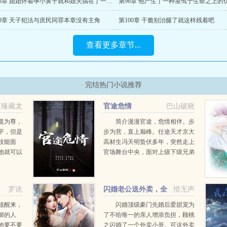
第95章 姐姐怀着孕小舅子就和姐夫搞在了一起实在有违人伦伤天害理
99章 天子犯法与庶民同罪本章没有主角
第100章 干脆别治腿了就这样残着吧
查看更多章节...
完结热门小说推荐
至臻藏龙
官途危情
巴山破晓
道为尊，
简介漫漫官途，危情相伴。步
平，但是
步为营，直上巅峰。仕途天才京大
技能面
高材生冯天明蛰伏多年，突然走上
他就可以
官场舞台中央，面对上级下级兄弟
去，而且
朋友，处处有情，处处危机四伏，
能天赋。
保持初心，逆流而上，以超常规的
术...
道路，走上官途巅峰...
罗诜
闪婚老公送外卖，全
惜无声
国女人都嫉妒
植醒来，
闪婚顶级豪门先婚后爱甜宠为
媚的人
了不给唯一的亲人增添负担，顾桃
他要不要
之闪婚了一个外卖小哥。可这外卖