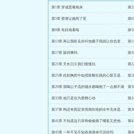
第1章 穿成恶毒炮灰
第2
第5章 那便让她死了罢
第
第9章 有好戏看咯
第13章 再让我听见你叫他瘸子我就让你也变成瘸子
第1
第17章 舔得爽吗
第
第21章 天长日久我们慢慢玩
第25章 此刻胸腔中如擂鼓般狂跳的心脏又是因为老虎还是因为楚檀
第29章 我喝公子流的骚水都喝饱了一点都不渴
第33章 他只是在为楚檀心动
第
第37章 狗还有固定发情期你他妈全年无休是吧你不怕精尽人亡吗
第
第41章 不知道这只坏狗偷偷摘了嘴套又把他舔了个遍
第4
第45章 一年不见不知表弟身体可还好吗