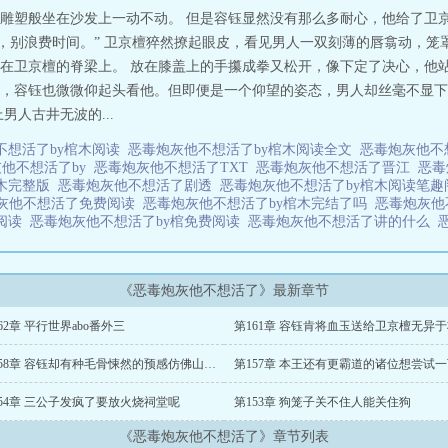
雕塑般坐在沙发上一动不动。 但是容钰显然没有那么多耐心，他给了卫
了，别浪费时间。” 卫京檀猝然撩起眼皮，看见男人一双刻薄的唇翕动，
在卫京檀的脊梁上。 放在膝盖上的手攥成拳又松开，像下定了决心，他站
，容钰也微微仰起头看他。但即便是一个仰望的姿态，男人却丝毫不显下
人古井无波的...
不想活了by棺木阅读
恶毒炮灰他不想活了by棺木阅读全文
恶毒炮灰他不
他不想活了by
恶毒炮灰他不想活了TXT
恶毒炮灰他不想活了晋江
恶毒
棺木完整版
恶毒炮灰他不想活了剧透
恶毒炮灰他不想活了by棺木阅读笔
灰他不想活了免费阅读
恶毒炮灰他不想活了by棺木完结了吗
恶毒炮灰
费阅读
恶毒炮灰他不想活了by棺免费阅读
恶毒炮灰他不想活了讲的什么
《恶毒炮灰他不想活了》最新章节
62章 平行世界abo番外三
第158章 容钰却有种毛骨悚然的预感仿佛山雨欲来大厦将倾
第157章 本王还有更霸道的诸位想尝试
154章 三公子发疯了要放火烧祠堂呢
第153章 狗笼子关不住人能关住狗
《恶毒炮灰他不想活了》章节列表