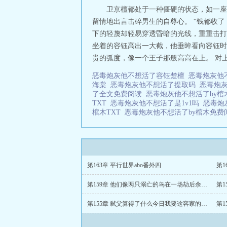
卫京檀都处于一种僵硬的状态，如一座
留情地出言击碎男生的自尊心。 “钱都收
下的轻蔑却轻易穿透昏暗的光线，重重击打
坐着的容钰高出一大截，他垂眸看向容钰时
贵的弧度，像一个王子那般高高在上。 对上男
恶毒炮灰他不想活了容钰楚檀
恶毒炮灰他
海棠
恶毒炮灰他不想活了提取码
恶毒炮灰
了全文免费阅读
恶毒炮灰他不想活了by
TXT
恶毒炮灰他不想活了是1v1吗
恶毒炮
棺木TXT
恶毒炮灰他不想活了by棺木免
第163章 平行世界abo番外四
第1
第159章 他们像两只溺亡的鸟在一场劫后余生里抵死缠绵
第155章 弑父算得了什么今日我要这容家的列祖列宗一起给我母亲陪葬
第