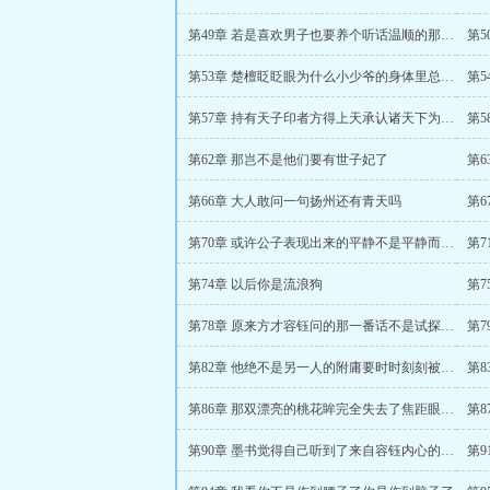
第49章 若是喜欢男子也要养个听话温顺的那等狐媚惑主的可不能要
第53章 楚檀眨眨眼为什么小少爷的身体里总有这么多奇怪的开关
第57章 持有天子印者方得上天承认诸天下为臣号令万民是为天子
第5
第62章 那岂不是他们要有世子妃了
第66章 大人敢问一句扬州还有青天吗
第70章 或许公子表现出来的平静不是平静而是压抑的伪装
第
第74章 以后你是流浪狗
第
第78章 原来方才容钰问的那一番话不是试探而是在断他的后路
第7
第82章 他绝不是另一人的附庸要时时刻刻被保护在羽翼之下
第
第86章 那双漂亮的桃花眸完全失去了焦距眼球上翻泪水淋漓
第
第90章 墨书觉得自己听到了来自容钰内心的震耳欲聋的哭喊