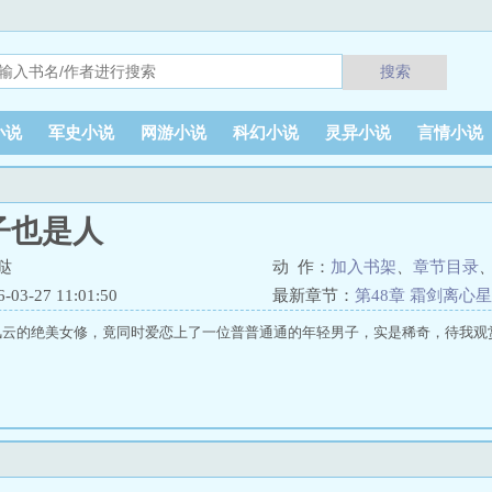
搜索
小说
军史小说
网游小说
科幻小说
灵异小说
言情小说
子也是人
哒
动 作：
加入书架
、
章节目录
3-27 11:01:50
最新章节：
第48章 霜剑离心
风云的绝美女修，竟同时爱恋上了一位普普通通的年轻男子，实是稀奇，待我观