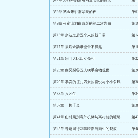
第1章 落雁峰的清晨四道隐秘的目光
第
第5章 紫金朱砂萧紫菱的夜
第
第9章 夜宿山洞白疏影的第二次告白
第
第13章 余波之后五个人的新日常
第
第17章 晨后余韵谁也舍不得起
第
第21章 宗门大比四女亮相
第
第25章 幽冥裂谷五人联手魔物现世
第
第29章 孕育的征兆四女的喜悦与小小争风
第
第33章 入凡尘
第
第37章 一掷千金
第
第41章 山村晨别意外机缘与离村前的缠绵
第4
第45章 遗迹同行霜狐暗影与渐生的裂痕
第4