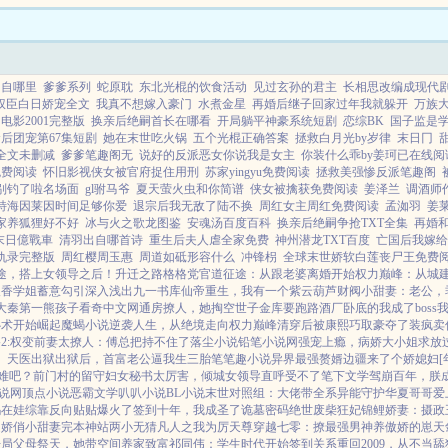
娘娘合
擅...
出自哪里
爹爹系列
蛇原耽
东北光棍的饮食活动
见过玄孙的君主
长相思改编成现代
权臣白日娇宠全文
我真不想嫁入豪门
水煮金星
再婚后继子回家过年我就躲开
万族
电影2001完整版
换亲后绝嗣首长在哪看
开局躺平神豪系统短剧
恋综BK
国子监是
后团宠第67集短剧
她在末世吃火锅
五个光棍正确答案
拯救白月光by岁律
末日冂
全文未删减
爹爹笔趣阁无
说好的反派恶女你说我是女主
你装什么乖by姜珂已在线阅
免费阅读
怀旧影视侠女被官府捉住用刑
苏家yingyu免费阅读
拯救美强惨反派笔趣阁
别钓了啦名场面
gl驸马爷
夏天萤火虫和你简谱
侠女被擒获免费阅读
姜泽兰
调酒师
特海因莱因时间足够你爱
退宗后我无敌了陆不换
周红女主周红免费阅读
孟洳羽
姜
家养狐狸好不好
冰与火之歌龙图鉴
安魂汤百度百科
换亲后绝嗣争抢TXT全集
再婚
末日億戰車
清羽出自哪首诗
重生后夫人虐全家免费
神州潜龙TXT百度
亡国后我嫁给
仇录完整版
周红樱周玉惠
周道如砥形容什么
冲锋枴
全球末世娇软白莲丧尸王免费
途，搭上女领导之后！
升迁之路
格格党
官道征途：从跟老婆离婚开始
权力巅峰：从城
人香
学姐
蓄意勾引
深入浅出
九一书库
仙帝重生，我有一个紫云葫芦
财阀小甜妻：老公，
大秦第一熊孩子
看奇中文网
通房撩人，她掏空世子金库要跑路
酒厂卧底的我成了boss
心术开始崛起
魔蝎小说
逆袭人生，从绝境走向权力巅峰
清穿后被康熙巧取豪夺了
装疯卖
2:权变
前妻太撩人：傅总把持不住了
落尘小说
铅笔小说网
强宠上瘾，病娇大小姐求放
）
天医出狱
出狱后，首富老公逼我生三胎
笔笔趣小说
异界最强赘婿
边疆来了个娇媳妇[
难吧？
前门村的留守妇女
秘书太厉害，倾城女领导直呼受不了
笔下文学
驾崩百年，朕
说网
顶点小说
恶霸文学
叭叭小说
BL小说
末世对照组：大佬带全系异能守护华夏
哥哥爱
妈在娃综靠反向贴贴爆火了
签到十年，我成圣了
诡墓密码
绝世废柴狂妃
锦鲤娇妻：摄政
之娇俏小甜妻
完本神站
两小无猜
凡人之我为厉天尊
穿越七零：撩最强男神养傲娇的崽
天
开局父母祭天，她带空间养家致富
祁同伟：学生时代开始签到关系
重回2009，从不当