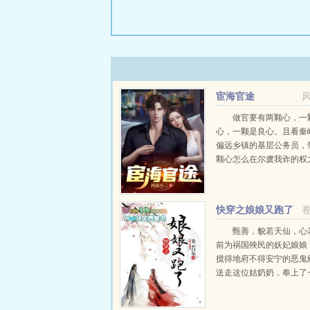
宦海官途
做官要有两颗心，一
心，一颗是良心。且看秦
偏远乡镇的基层公务员，
颗心怎么在尔虞我诈的权
一步步走向权力的巅峰。..
快穿之娘娘又跑了
甄善，貌若天仙，心
前为祸国殃民的妖妃娘娘
搅得地府不得安宁的恶鬼
送走这位姑奶奶，奉上了
卷轴娘娘，您还是踏着祥
害神吧！成神需条件，请