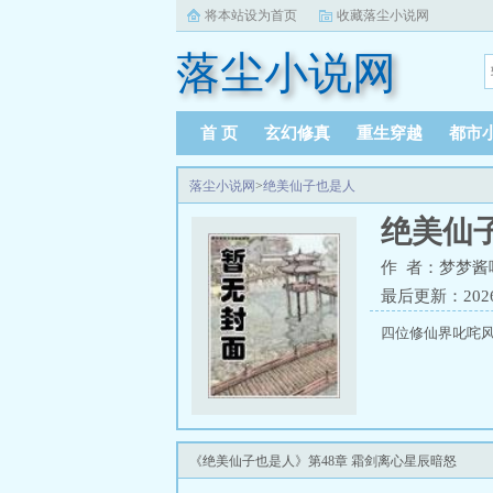
将本站设为首页
收藏落尘小说网
落尘小说网
首 页
玄幻修真
重生穿越
都市
落尘小说网
>
绝美仙子也是人
绝美仙
作 者：梦梦酱
最后更新：2026-0
四位修仙界叱咤
《绝美仙子也是人》第48章 霜剑离心星辰暗怒