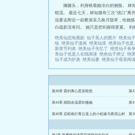
搁膝头，剑身映着她冷白的侧脸。 林
暗流。 最近七天，林知微有三次“借口”离
说要去附近一处断崖采几株月隐草，给她炼
白疏影没有问。 她只是把剑握得更紧。 剑柄
绝美仙恋电视剧
仙子美人的图片
绝美仙
哒
绝美仙子漫画
绝美仙境
绝美仙子也是
新章节列表
绝美仙子失忆了
绝世仙子有
美仙子也是人在线阅读
绝色仙子师父
绝
仙子成为炉鼎
绝美仙妻
绝美仙子母亲阅
第48章 霜剑离心星辰暗怒
第4
第44章 残阳余温霜剑微融
第4
第40章 启程南行青云道上的小机缘与夜宿山村
第