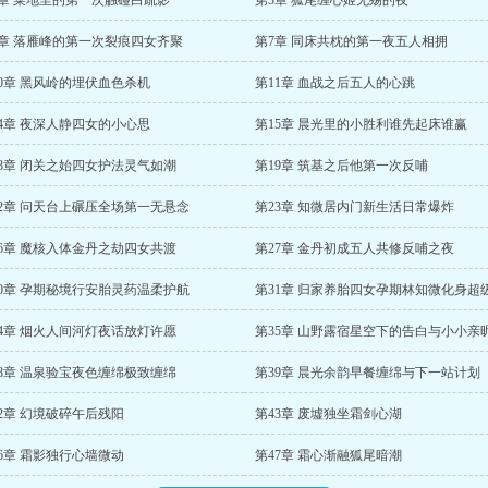
2章 菜地里的第一次触碰白疏影
第3章 狐尾缠心姬无殇的夜
6章 落雁峰的第一次裂痕四女齐聚
第7章 同床共枕的第一夜五人相拥
10章 黑风岭的埋伏血色杀机
第11章 血战之后五人的心跳
14章 夜深人静四女的小心思
第15章 晨光里的小胜利谁先起床谁赢
18章 闭关之始四女护法灵气如潮
第19章 筑基之后他第一次反哺
22章 问天台上碾压全场第一无悬念
第23章 知微居内门新生活日常爆炸
26章 魔核入体金丹之劫四女共渡
第27章 金丹初成五人共修反哺之夜
30章 孕期秘境行安胎灵药温柔护航
第31章 归家养胎四女孕期林知微化身超
34章 烟火人间河灯夜话放灯许愿
第35章 山野露宿星空下的告白与小小亲
38章 温泉验宝夜色缠绵极致缠绵
第39章 晨光余韵早餐缠绵与下一站计划
2章 幻境破碎午后残阳
第43章 废墟独坐霜剑心湖
6章 霜影独行心墙微动
第47章 霜心渐融狐尾暗潮