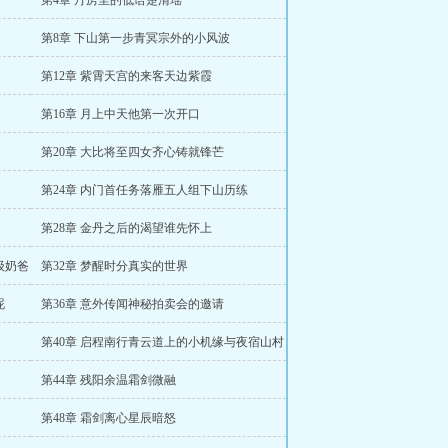
第4章 丹房里的低语楚清瑶
第8章 下山第一步青冥宗外的小风波
第12章 紫霄天宫的来客天边紫霞
第16章 月上中天他第一次开口
第20章 大比将至四女齐心铸就锋芒
第24章 内门首任务落雁五人组下山历练
第28章 金丹之后的渴望谁先怀上
级奶爸
第32章 梦醒时分真实的世界
昵
第36章 意外传闻神秘拍卖会的邀请
第40章 启程南行青云道上的小机缘与夜宿山村
第44章 残阳余温霜剑微融
第48章 霜剑离心星辰暗怒