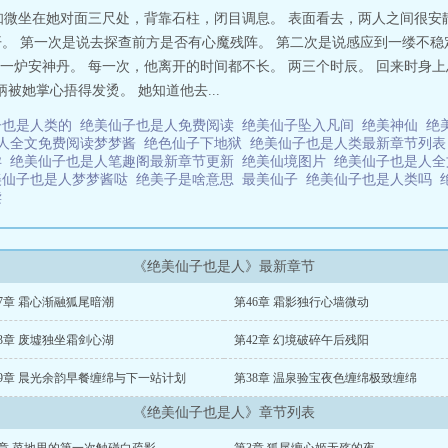
知微坐在她对面三尺处，背靠石柱，闭目调息。 表面看去，两人之间很安
开。 第一次是说去探查前方是否有心魔残阵。 第二次是说感应到一缕不
一炉安神丹。 每一次，他离开的时间都不长。 两三个时辰。 回来时身
被她掌心捂得发烫。 她知道他去...
子也是人类的
绝美仙子也是人免费阅读
绝美仙子坠入凡间
绝美神仙
绝
人全文免费阅读梦梦酱
绝色仙子下地狱
绝美仙子也是人类最新章节列
孕
绝美仙子也是人笔趣阁最新章节更新
绝美仙境图片
绝美仙子也是人
美仙子也是人梦梦酱哒
绝美子是啥意思
最美仙子
绝美仙子也是人类吗
读
《绝美仙子也是人》最新章节
7章 霜心渐融狐尾暗潮
第46章 霜影独行心墙微动
3章 废墟独坐霜剑心湖
第42章 幻境破碎午后残阳
39章 晨光余韵早餐缠绵与下一站计划
第38章 温泉验宝夜色缠绵极致缠绵
《绝美仙子也是人》章节列表