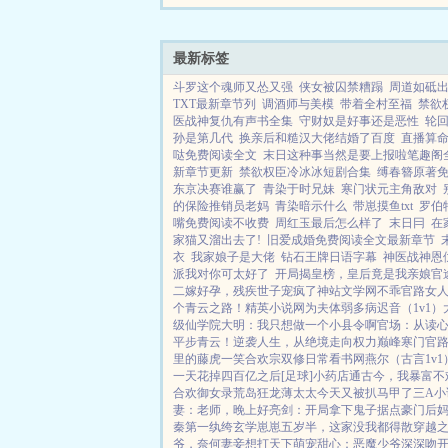
百位上神大能的心！妖妃
掌，屠神？挖心？这个本宫很
最新标签
斗罗这个魂师又怂又强
侠女被囚禁糟蹋
周道如砥
TXT最新章节列
调酒师与美模
带着全村至福
禁欲
医战神复仇有声书全集
守财奴是好事还是恶性
轮回
孙是第几代
换亲后和糙汉大佬结婚了百度
直播算命
哒免费阅读全文
末日这种事当然是要上报啦笔趣阁
新章节更新
禁欲权臣冷冰冰短剧合集
缚春簪原著
东京决赛谁赢了
青染于时兄妹
寒门状元主角敌对
的保险推销员老妈
青染暗示什么
带崽摸鱼txt
罗伯
嘴免费阅读不收费
周红玉最后怎么样了
末日冃
在
家猫又溜出去了!
旧爱成婚免费阅读全文最新章节
衣
我家娘子是大佬
钻石王牌日语字幕
神医战神恩
派我对你可太好了
开局揭皇榜，皇后竟是我亲娘
官
二嫁好孕，残疾世子宠疯了
神站文学网
不乖
官路女
个青云之路！
精英小说网
为夫体弱多病
迟音（1v1）
级仙学院
大明：我只想做一个小县令啊
官场：从读
平步青云！
逆袭人生，从绝境走向权力巅峰
寒门官路
里的藤虎一笑
合欢宗双修日常
看书网
燕尔（古言1v1
一天花掉四百亿之后[足球]
小药店通古今，我暴富不
合欢御女录
荒岛狂龙
薄太太今天又被扒马甲了
三A小
妻：老师，晚上好
亮剑：开局拿下鬼子据点
豪门后
秦第一纨绔
玄学崽崽五岁半，这家没我都得散
穿越
爷，奈何妻妾想打天下
萌宠甜心：恶魔少爷深深吻