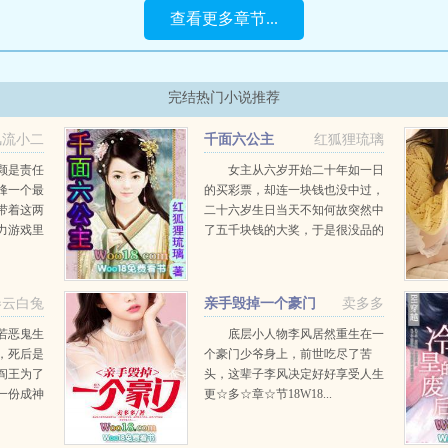
查看更多章节...
完结热门小说推荐
风流小二
千面六公主
红狐狸琉璃
颗是责任
女主从六岁开始二十年如一日
峰一个最
的买彩票，却连一块钱也没中过，
带着这两
二十六岁生日当天不知何故突然中
力游戏里
了五千块钱的大奖，于是很没品的
.
到KFC买了个全家桶小庆祝一下，
却在大吃特吃一块原味鸡的时候就
那么给噎死穿了 穿到一个架空
卷云白兔
亲手毁掉一个豪门
卖多多
王朝，却搞不清楚自己...
若恶鬼生
底层小人物李风居然重生在一
，死后是
个豪门少爷身上，前世吃尽了苦
阎王为了
头，这辈子李风决定好好享受人生
一份成神
更☆多☆章☆节18W18...
云，去祸
娘娘收集