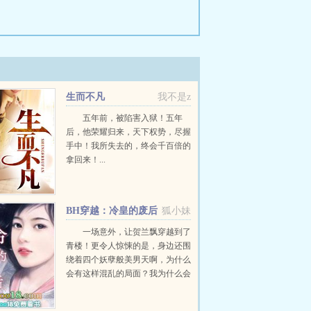
生而不凡
我不是z
五年前，被陷害入狱！五年
后，他荣耀归来，天下权势，尽握
手中！我所失去的，终会千百倍的
拿回来！...
BH穿越：冷皇的废后
狐小妹
一场意外，让贺兰飘穿越到了
青楼！更令人惊悚的是，身边还围
绕着四个妖孽般美男天啊，为什么
会有这样混乱的局面？我为什么会
被突然出现在这里，而他们还喊我
皇后？难道我成了历史上第一个逛