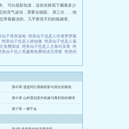
静。 可白疏影知道，这份安静底下藏着多少
稳定的灵气波动，需要去稳固。 第三次……他
上总带着极淡的、几乎察觉不到的狐媚香。
美仙子母亲道袍
绝美仙子也是人作者梦梦酱
表
绝美仙子也是人林知微
绝美仙子也是人最
全文免费阅读
绝美仙子也是人主角叫吴青
绝
绝美仙子也人笔趣阁免费阅读无弹窗
绝美的
第45章 遗迹同行霜狐暗影与渐生的裂痕
第41章 山村晨别意外机缘与离村前的缠绵
第37章 一掷千金