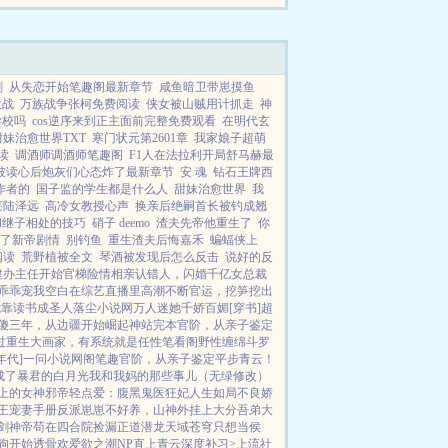
青楼而被人现的皇后？...
剧
从失恋开始笔趣阁最新章节
咸鱼暗卫带崽摸鱼
大战
万族战争张柯免费阅读
侠女被山贼用计抓走
神
学校吗
cos逆序来到正主面前完整免费观看
在明代玄
甜妹治愈世界TXT
寒门状元第2601章
我家娘子超萌
读
调酒师调酒师笔趣阁
F1人在法拉利开局舒马赫最
被读心后炮灰们心态炸了最新章节
安 魂
钻石王牌西
作者的
国子监的学生都是什么人
甜妹治愈世界
我
莱陆泽远
高冷女教授心声
换亲后绝嗣首长被钓成翘
和继子相处的技巧
硝子 deemo
渣夫先帝他重生了
你
了新帝剧情
别钓鱼
重生渣夫后悔嘉禾
蝙蝠侠上
阅读
荒野植被全文
琴酒被发现后怎么反击
说好的反
建办主任开始
官梯险情
相亲认错人，闪婚千亿女总裁
乖乖宠我
空白
在综艺直播里高潮不断
官运，挖笋挖出
我靠读书成圣人
落尘小说网
万人迷她千娇百媚[穿书]
超
傻三年，从边疆开始崛起
神站完本
官阶，从亲子鉴定
过
重生大画家，有系统就是任性
笔看阁
野性缠绵
斗罗
年代]
一问小说网
阁笔趣
官阶，从亲子鉴定平步青云！
成了暴君的白月光
我和我妈的那些事儿（无绿修改）
上的女神
邪帝轻点爱：腹黑鬼医狂妃
人生如局
不良娇
王宠妻手册
反派崽崽不好养，山神外挂上大分
吾弟大
剑神帝
苟在四合院捡漏
正道潜龙
天域苍穹
只想当侯
舔狗开始
透骨欢
爱欲之潮NP
直上青云
深度补习>
上流社