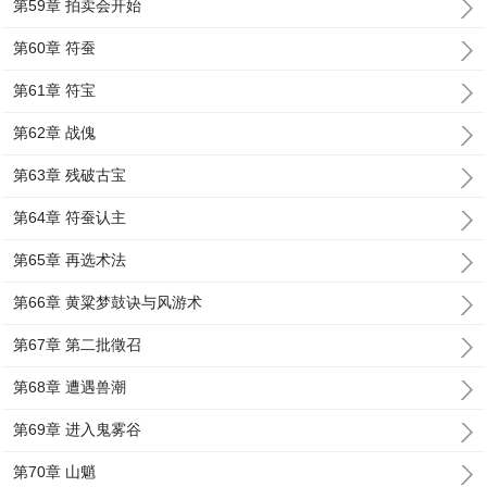
第59章 拍卖会开始
第60章 符蚕
第61章 符宝
第62章 战傀
第63章 残破古宝
第64章 符蚕认主
第65章 再选术法
第66章 黄粱梦鼓诀与风游术
第67章 第二批徵召
第68章 遭遇兽潮
第69章 进入鬼雾谷
第70章 山魈