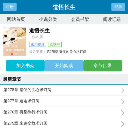
道悟长生
注册
登录
网站首页
小说分类
会员书架
阅读记录
道悟长生
佚名 著
玄幻修真
连载中
最近更新：
第278章 秦侠的关心求订阅
更新时间：
2026-07-08 02:59:07
加入书架
开始阅读
章节目录
最新章节
第278章 秦侠的关心求订阅
第277章 遁走求订阅
第276章 再见徐行求订阅
第275章 来袭变故求订阅