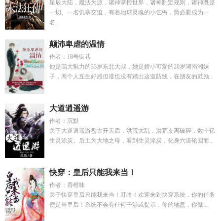
星辰大陆，魔法为源，诸神掌控世界，诸神制定规则，诸神既是
一切。一名饥寒交迫，有着地球灵魂的小乞丐，势必要成为一
名...
颠沛卑虐的温情
作者：18号街巷
他是高大魅力的33岁东北大叔，她是娇小可爱的20岁湖南湘妹
子，两个人互生好感但谁也没有踏出这道防线，在朋友的鼓励...
大道逍遥游
作者：沉默
关于大道逍遥游盘古开天后，洪荒大乱，洪荒支离破碎，数十亿
生灵涂炭。后土为大地之母，看到生灵涂炭，化身六道轮回而...
快穿：皇后只能我来当！
作者：香橙味
关于快穿皇后只能我来当！叮咚！欢迎来到快穿系统，你的任务
便是当皇后！系统不会有任何干涉或提示，你的地盘，你做...