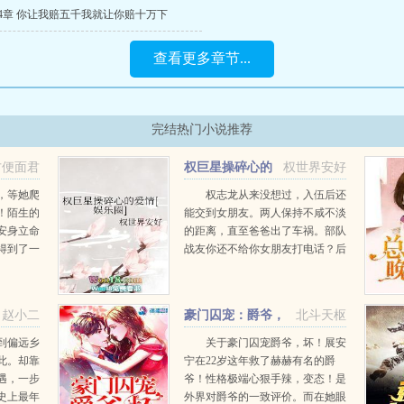
54章 你让我赔五千我就让你赔十万下
查看更多章节...
完结热门小说推荐
方便面君
权巨星操碎心的
权世界安好
爱情娱乐圈
，等她爬
权志龙从来没想过，入伍后还
！陌生的
能交到女朋友。两人保持不咸不淡
安身立命
的距离，直至爸爸出了车祸。部队
得到了一
战友你还不给你女朋友打电话？后
脚身无分
来他才知道，龙颜夕是一个多么厉
灵泉还有
害的外科医生。退...
此开启了
赵小二
豪门囚宠：爵爷，
北斗天枢
坏！
到偏远乡
关于豪门囚宠爵爷，坏！展安
此。却靠
宁在22岁这年救了赫赫有名的爵
遇，一步
爷！性格极端心狠手辣，变态！是
史上最年
外界对爵爷的一致评价。而在她眼