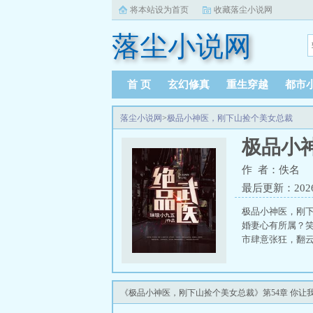
将本站设为首页
收藏落尘小说网
落尘小说网
首 页
玄幻修真
重生穿越
都市
落尘小说网
>
极品小神医，刚下山捡个美女总裁
极品小
作 者：佚名
最后更新：2026-0
极品小神医，刚
婚妻心有所属？
市肆意张狂，翻云
《极品小神医，刚下山捡个美女总裁》第54章 你让