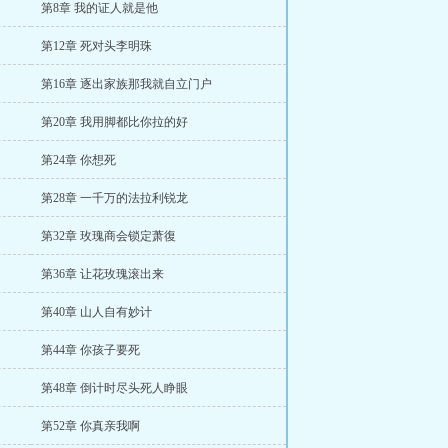
第8章 我的证人就是他
第12章 死对头李明珠
第16章 逐出家族那我就自立门户
第20章 我用脚都比你拉的好
第24章 你想死
第28章 一千万的法拉利锐龙
第32章 玫瑰商会锁定萧復
第36章 让花玫瑰滚出来
第40章 山人自有妙计
第44章 你孩子要死
第48章 倒计时尽头死人睁眼
第52章 你真亲我啊