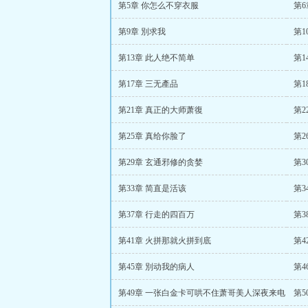
第5章 你怎么不穿衣服
第6
第9章 別求我
第1
第13章 此人绝不简单
第1
第17章 三无產品
第1
第21章 真正的大师萧復
第2
第25章 真给你脸了
第
第29章 玄通邪修的贪婪
第3
第33章 简直是活该
第3
第37章 行走的四百万
第3
第41章 火拼那就火拼到底
第4
第45章 別动我的病人
第4
第49章 一张白金卡可哄不住萧哥美人深夜来电
第5