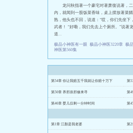
龙问秋指著一个豪宅对著萧復说著，二
內，就闻到一股饭菜香味，桌上摆放著菜餚
熟，他头也不回，说道：“哎，你们先坐下
武者！ “好嘞，我们先去上个厕所。”说著
道...
极品小神医有一眼
极品小神医3220章
极
神医第560集
第54章 你让我赔五千我就让你赔十万下
第
第50章 养邪祟邪修来寻
第
第46章 婴儿仅剩一分钟时间
第4
第1章 江顏是我老婆
第